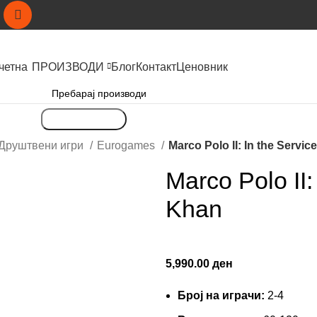
четна
ПРОИЗВОДИ
Блог
Контакт
Ценовник
Пребарување
Друштвени игри
Eurogames
Marco Polo II: In the Servic
Marco Polo II:
Khan
5,990.00
ден
Броj на играчи:
2-4