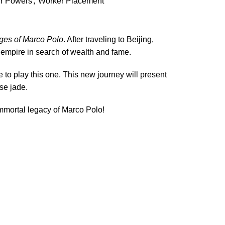
er Powers
,
Worker Placement
ges of Marco Polo
. After traveling to Beijing,
s empire in search of wealth and fame.
 to play this one. This new journey will present
se jade.
immortal legacy of Marco Polo!