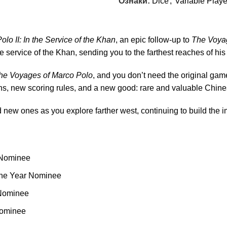
Ознаки:
Dice
,
Variable Play
olo II: In the Service of the Khan
, an epic follow-up to
The Voya
e service of the Khan, sending you to the farthest reaches of hi
he Voyages of Marco Polo
, and you don’t need the original game
ons, new scoring rules, and a new good: rare and valuable Chine
 new ones as you explore farther west, continuing to build the 
 Nominee
he Year Nominee
 Nominee
Nominee