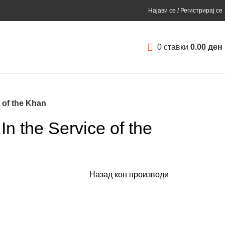
Најави се / Регистрирај се
0
ставки
0.00
ден
e of the Khan
 In the Service of the
Назад кон производи