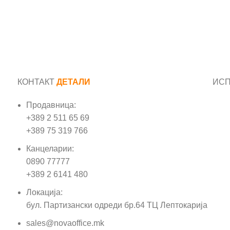
КОНТАКТ
ДЕТАЛИ
ИС
Продавница:
Име
+389 2 511 65 69
+389 75 319 766
Е-м
Канцеларии:
0890 77777
Пор
+389 2 6141 480
Локација:
бул. Партизански одреди бр.64 ТЦ Лептокарија
sales@novaoffice.mk