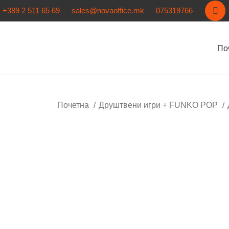
+389 2 511 65 69
sales@novaoffice.mk
075319766
По
Почетна
Друштвени игри + FUNKO POP
Кликнете за зголемување