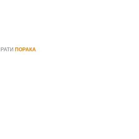
ПРАТИ
ПОРАКА
*
аил*
ака*