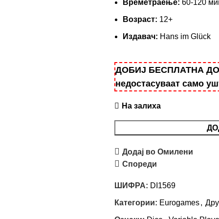
Времетраење:
60-120 ми
Возраст:
12+
Издавач:
Hans im Glück
ДОБИЈ БЕСПЛАТНА ДОСТ
недостасуваат само у
На залиха
ДО
Додај во Омилени
Спореди
ШИФРА:
DI1569
Категории:
Eurogames
,
Дру