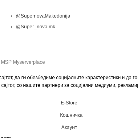
@SupernovaMakedonija
@Super_nova.mk
Општи услови и политика за заштита на лични
податоци
 MSP Myserverplace
ајтот, да ги обезбедиме социјалните карактеристики и да 
сајтот, со нашите партнери за социјални медиуми, реклами
Е-Store
Кошничка
Акаунт