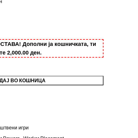
н
АВА! Дополни ја кошничката, ти
ште
2,000.00
ден
.
ДАЈ ВО КОШНИЦА
штвени игри