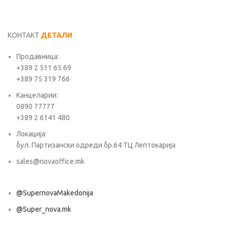
КОНТАКТ
ДЕТАЛИ
Продавница:
+389 2 511 65 69
+389 75 319 766
Канцеларии:
0890 77777
+389 2 6141 480
Локација:
бул. Партизански одреди бр.64 ТЦ Лептокарија
sales@novaoffice.mk
@SupernovaMakedonija
@Super_nova.mk