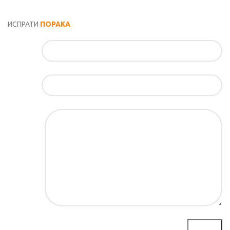
Општи услови и политика за заштита на лични податоци
ИСПРАТИ
ПОРАКА
Име*
Е-маил*
Порака*