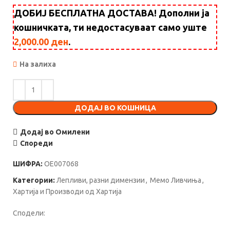
ДОБИЈ БЕСПЛАТНА ДОСТАВА! Дополни ја
кошничката, ти недостасуваат само уште
2,000.00
ден
.
На залиха
ДОДАЈ ВО КОШНИЦА
Додај во Омилени
Спореди
ШИФРА:
OE007068
Категории:
Лепливи, разни димензии
,
Мемо Ливчиња
,
Хартија и Производи од Хартија
Сподели: