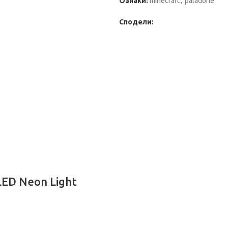
Ознаки:
minecraft
,
paladone
Сподели:
LED Neon Light