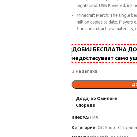
nightstand. USB Powered. 60 inc
Minecraft Merch: The single best
million copies to date. Players 
find and extract raw materials, 
ДОБИЈ БЕСПЛАТНА ДОСТ
недостасуваат само у
На залиха
Д
Додај во Омилени
Спореди
ШИФРА:
LI65
Категории:
Gift Shop
,
Столни 