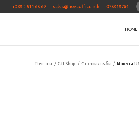
+389 2 511 65 69
sales@novaoffice.mk
075319766
ПОЧЕ
Почетна
Gift Shop
Столни ламби
Minecraft 
Кликнете за зголемување