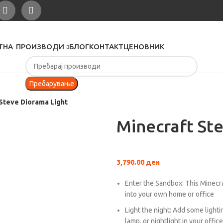
ТНА
ПРОИЗВОДИ
БЛОГ
КОНТАКТ
ЦЕНОВНИК
Пребарување
Steve Diorama Light
Minecraft St
3,790.00
ден
Enter the Sandbox: This Minecra
into your own home or office
Light the night: Add some light
lamp, or nightlight in your offi