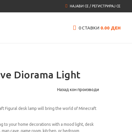
НАЈАВИ СЕ / РЕГИСТРИРАЈ СЕ
0
СТАВКИ
0.00
ДЕН
eve Diorama Light
Назад кон производи
ft Figural desk lamp will bring the world of Minecraft
ing to your home decorations with a mood light, desk
ce, man cave, game room, kitchen, or bedroom