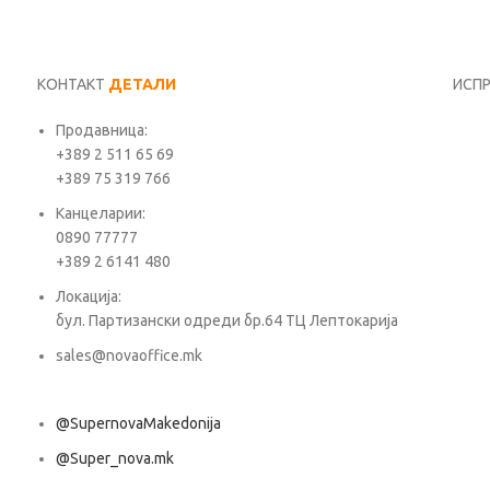
КОНТАКТ
ДЕТАЛИ
ИСП
Продавница:
Име*
+389 2 511 65 69
+389 75 319 766
Е-ма
Канцеларии:
0890 77777
+389 2 6141 480
Пора
Локација:
бул. Партизански одреди бр.64 ТЦ Лептокарија
sales@novaoffice.mk
@SupernovaMakedonija
@Super_nova.mk