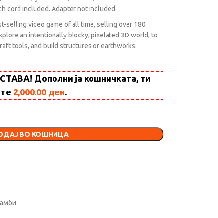
h cord included. Adapter not included.
-selling video game of all time, selling over 180
explore an intentionally blocky, pixelated 3D world, to
craft tools, and build structures or earthworks
АВА! Дополни ја кошничката, ти
ште
2,000.00
ден
.
ОДАЈ ВО КОШНИЦА
ламби