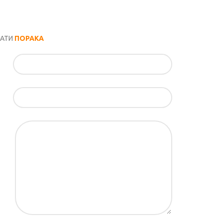
РАТИ
ПОРАКА
ил*
ка*