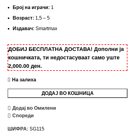
Број на играчи:
1
Вoзраст:
1,5 – 5
Издавач:
Smartmax
ДОБИЈ БЕСПЛАТНА ДОСТАВА! Дополни ја
кошничката, ти недостасуваат само уште
2,000.00
ден
.
На залиха
ДОДАЈ ВО КОШНИЦА
Додај во Омилени
Спореди
ШИФРА:
SG115