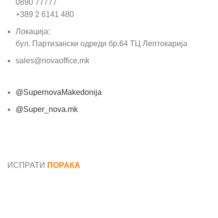
0890 77777
+389 2 6141 480
Локација:
бул. Партизански одреди бр.64 ТЦ Лептокарија
sales@novaoffice.mk
@SupernovaMakedonija
@Super_nova.mk
Општи услови и политика за заштита на лични
податоци
ИСПРАТИ
ПОРАКА
Име*