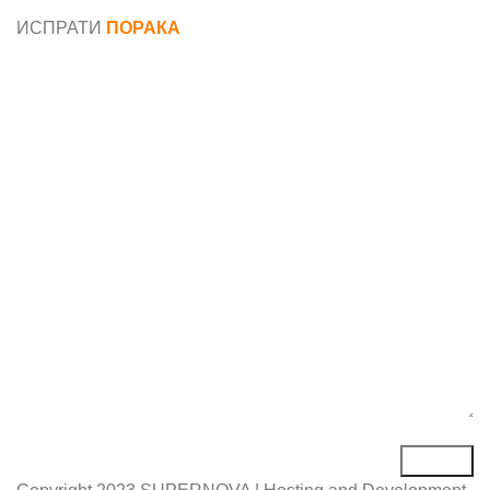
податоци
ИСПРАТИ
ПОРАКА
Име*
Е-маил*
Порака*