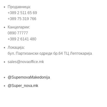
Продавница:
+389 2 511 65 69
+389 75 319 766
Канцеларии:
0890 77777
+389 2 6141 480
Локација:
бул. Партизански одреди бр.64 ТЦ Лептокарија
sales@novaoffice.mk
@SupernovaMakedonija
@Super_nova.mk
Општи услови и политика за заштита на лични