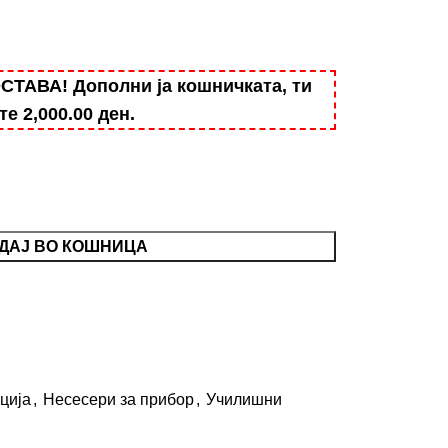
АВА! Дополни ја кошничката, ти
ште
2,000.00
ден
.
ДАЈ ВО КОШНИЦА
ција
,
Несесери за прибор
,
Училишни