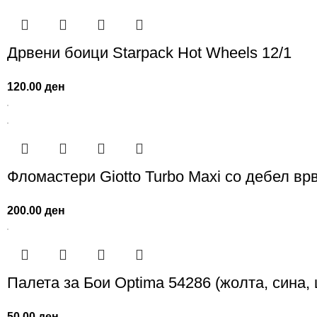
Дрвени боици Starpack Hot Wheels 12/1
120.00
ден
Фломастери Giotto Turbo Maxi со дебел врв
200.00
ден
Палета за Бои Optima 54286 (жолта, сина,
50.00
ден