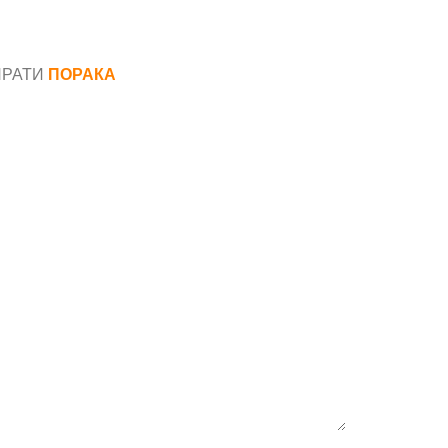
ПРАТИ
ПОРАКА
*
аил*
ака*