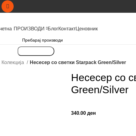
четна
ПРОИЗВОДИ
Блог
Контакт
Ценовник
Пребарување
Колекција
Несесер со светки Starpack Green/Silver
Несесер со с
Green/Silver
340.00
ден