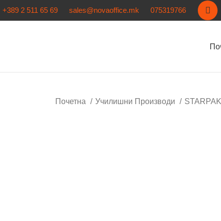
+389 2 511 65 69
sales@novaoffice.mk
075319766
По
Почетна
Училишни Производи
STARPAK 
Кликнете за зголемување