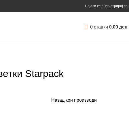
Најави се / Регистрирај се
0
ставки
0.00
ден
ветки Starpack
Назад кон производи