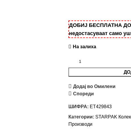
ДОБИЈ БЕСПЛАТНА ДОСТ
недостасуваат само у
На залиха
ДО
Додај во Омилени
Спореди
ШИФРА:
ET429843
Категории:
STARPAK Колек
Производи