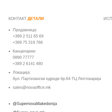
КОНТАКТ
ДЕТАЛИ
ИС
Продавница:
Име
+389 2 511 65 69
+389 75 319 766
Е-м
Канцеларии:
0890 77777
Пор
+389 2 6141 480
Локација:
бул. Партизански одреди бр.64 ТЦ Лептокарија
sales@novaoffice.mk
@SupernovaMakedonija