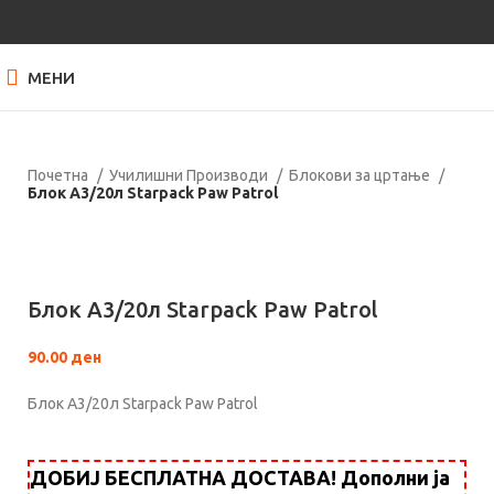
МЕНИ
Почетна
Училишни Производи
Блокови за цртање
Блок А3/20л Starpack Paw Patrol
Кликнете за зголемување
Блок А3/20л Starpack Paw Patrol
90.00
ден
Блок А3/20л Starpack Paw Patrol
ДОБИЈ БЕСПЛАТНА ДОСТАВА! Дополни ја