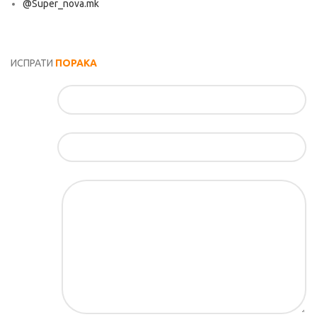
@Super_nova.mk
Општи услови и политика за заштита на лични податоци
ИСПРАТИ
ПОРАКА
Име*
Е-маил*
Порака*