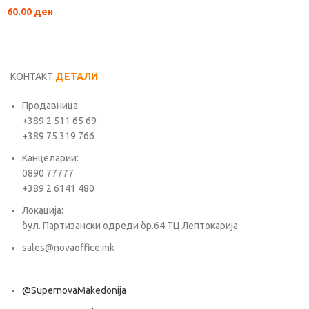
60.00
ден
КОНТАКТ
ДЕТАЛИ
Продавница:
+389 2 511 65 69
+389 75 319 766
Канцеларии:
0890 77777
+389 2 6141 480
Локација:
бул. Партизански одреди бр.64 ТЦ Лептокарија
sales@novaoffice.mk
@SupernovaMakedonija