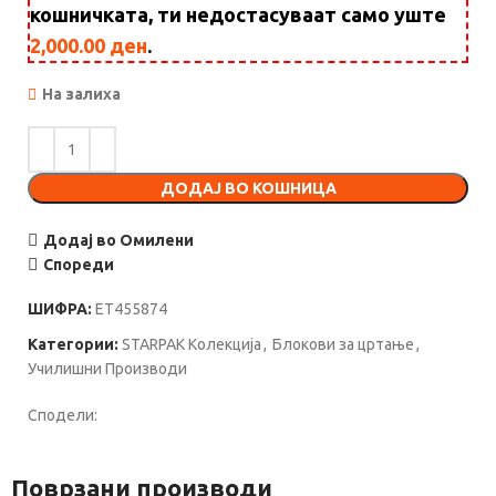
кошничката, ти недостасуваат само уште
2,000.00
ден
.
На залиха
ДОДАЈ ВО КОШНИЦА
Додај во Омилени
Спореди
ШИФРА:
ET455874
Категории:
STARPAK Колекција
,
Блокови за цртање
,
Училишни Производи
Сподели:
Поврзани производи