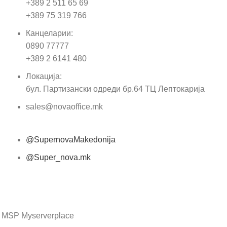
+389 2 511 65 69
+389 75 319 766
Е-м
Канцеларии:
0890 77777
Пор
+389 2 6141 480
Локација:
бул. Партизански одреди бр.64 ТЦ Лептокарија
sales@novaoffice.mk
@SupernovaMakedonija
@Super_nova.mk
Општи услови и политика за заштита на лични
податоци
 MSP Myserverplace