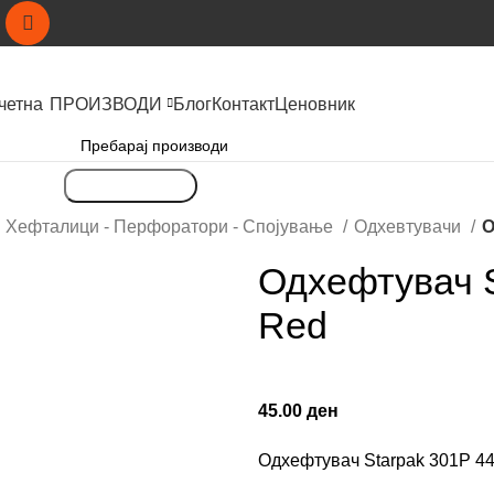
четна
ПРОИЗВОДИ
Блог
Контакт
Ценовник
Пребарување
Хефталици - Перфоратори - Спојување
Одхевтувачи
О
Одхефтувач S
Red
45.00
ден
Одхефтувач Starpak 301P 4