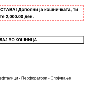
АВА! Дополни ја кошничката, ти
ште
2,000.00
ден
.
ДАЈ ВО КОШНИЦА
ефталици - Перфоратори - Спојување