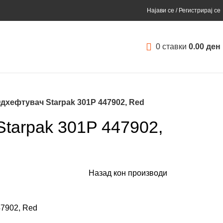
Најави се / Регистрирај се
0
ставки
0.00
ден
дхефтувач Starpak 301P 447902, Red
tarpak 301P 447902,
Назад кон производи
47902, Red