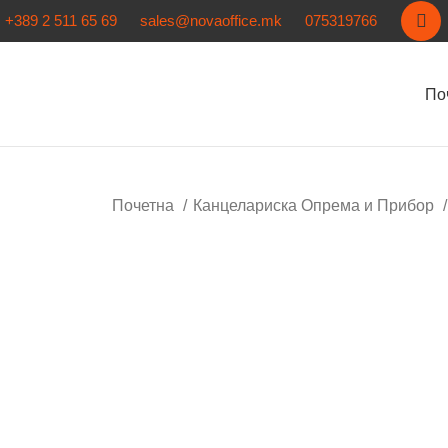
+389 2 511 65 69
sales@novaoffice.mk
075319766
По
Почетна
Канцелариска Опрема и Прибор
Кликнете за зголемување