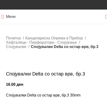
Мени
Почетна
Канцелариска Опрема и Прибор
Хефталици - Перфоратори - Спојување
Спојувалки
Спојувалки Delta со остар врв, бр.3
Кликнете за зголемување
Спојувалки Delta со остар врв, бр.3
16.00
ден
Спојувалки Delta со остар врв, бр.3 30mm