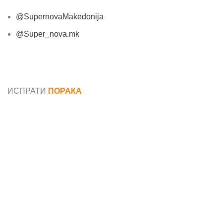
@SupernovaMakedonija
@Super_nova.mk
Општи услови и политика за заштита на лични
податоци
ИСПРАТИ
ПОРАКА
Име*
Е-маил*
Порака*