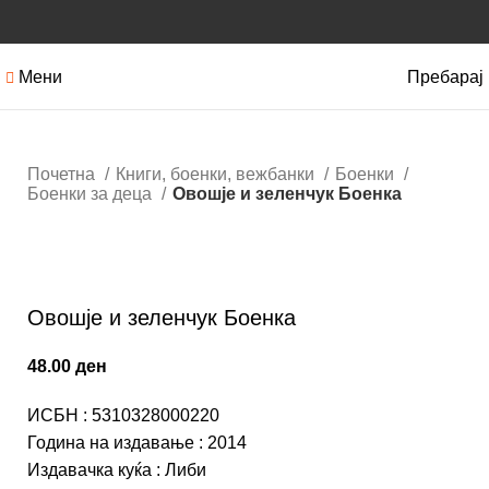
Мени
Пребарај
Почетна
Книги, боенки, вежбанки
Боенки
Боенки за деца
Овошје и зеленчук Боенка
Кликнете за зголемување
Овошје и зеленчук Боенка
48.00
ден
ИСБН
:
5310328000220
Година на издавање
:
2014
Издавачка куќа
:
Либи