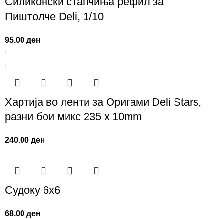
Силиконски стапчиња рефил за
Пиштолче Deli, 1/10
95.00
ден
Хартија во ленти за Оригами Deli Stars,
разни бои микс 235 x 10mm
240.00
ден
Судоку 6х6
68.00
ден