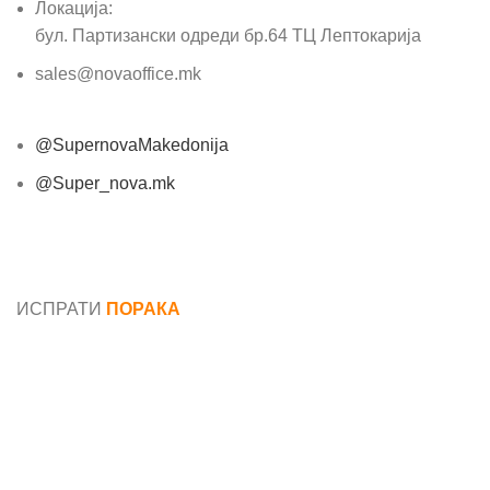
Локација:
бул. Партизански одреди бр.64 ТЦ Лептокарија
sales@novaoffice.mk
@SupernovaMakedonija
@Super_nova.mk
Општи услови и политика за заштита на лични
податоци
ИСПРАТИ
ПОРАКА
Име*
Е-маил*