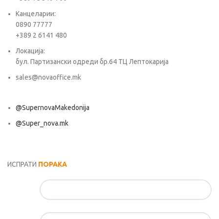
Канцеларии:
0890 77777
+389 2 6141 480
Локација:
бул. Партизански одреди бр.64 ТЦ Лептокарија
sales@novaoffice.mk
@SupernovaMakedonija
@Super_nova.mk
Општи услови и политика за заштита на лични податоци
ИСПРАТИ
ПОРАКА
Име*
Е-маил*