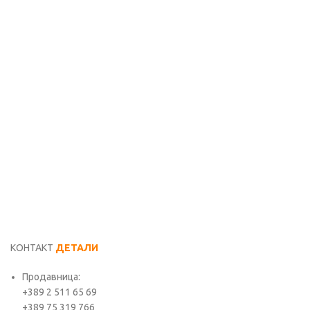
P
M
C
6
КОНТАКТ
ДЕТАЛИ
Продавница:
+389 2 511 65 69
+389 75 319 766