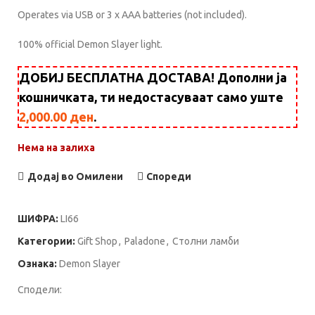
Operates via USB or 3 x AAA batteries (not included).
100% official Demon Slayer light.
ДОБИЈ БЕСПЛАТНА ДОСТАВА! Дополни ја
кошничката, ти недостасуваат само уште
2,000.00
ден
.
Нема на залиха
Додај во Омилени
Спореди
ШИФРА:
LI66
Категории:
Gift Shop
,
Paladone
,
Столни ламби
Ознака:
Demon Slayer
Сподели: