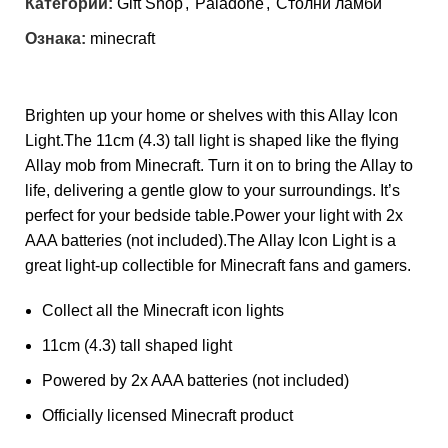
Категории:
Gift Shop
,
Paladone
,
Столни ламби
Ознака:
minecraft
Brighten up your home or shelves with this Allay Icon
Light.The 11cm (4.3) tall light is shaped like the flying
Allay mob from Minecraft. Turn it on to bring the Allay to
life, delivering a gentle glow to your surroundings. It’s
perfect for your bedside table.Power your light with 2x
AAA batteries (not included).The Allay Icon Light is a
great light-up collectible for Minecraft fans and gamers.
Collect all the Minecraft icon lights
11cm (4.3) tall shaped light
Powered by 2x AAA batteries (not included)
Officially licensed Minecraft product