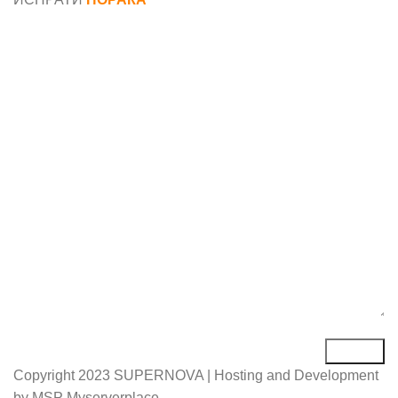
Име*
Е-маил*
Порака*
Copyright
2023 SUPERNOVA | Hosting and Development
by MSP Myserverplace