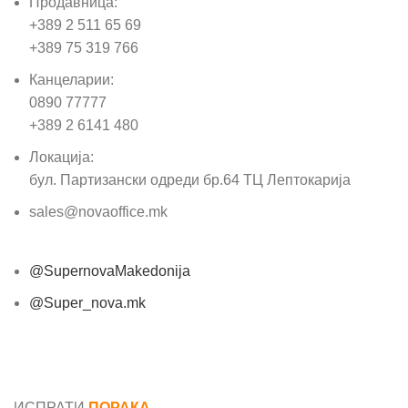
Продавница:
+389 2 511 65 69
+389 75 319 766
Канцеларии:
0890 77777
+389 2 6141 480
Локација:
бул. Партизански одреди бр.64 ТЦ Лептокарија
sales@novaoffice.mk
@SupernovaMakedonija
@Super_nova.mk
Општи услови и политика за заштита на лични
податоци
ИСПРАТИ
ПОРАКА