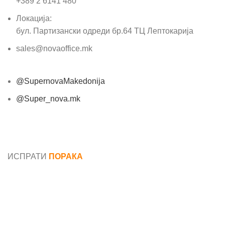
+389 2 6141 480
Локација:
бул. Партизански одреди бр.64 ТЦ Лептокарија
sales@novaoffice.mk
@SupernovaMakedonija
@Super_nova.mk
Општи услови и политика за заштита на лични
податоци
ИСПРАТИ
ПОРАКА
Име*
Е-маил*