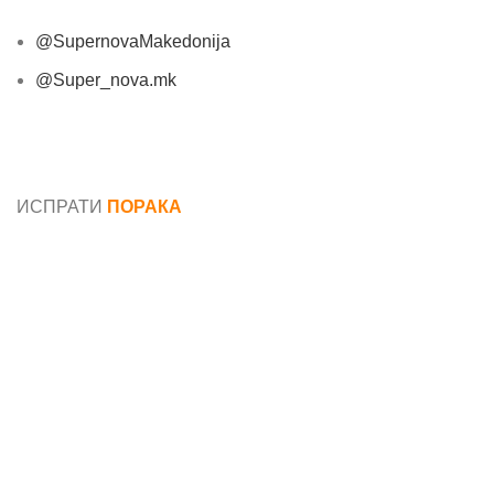
@SupernovaMakedonija
@Super_nova.mk
Општи услови и политика за заштита на лични
податоци
ИСПРАТИ
ПОРАКА
Име*
Е-маил*
Порака*