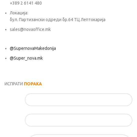
+389 2 6141 480
Локација:
бул. Партизански одреди бр.64 ТЦ Лептокарија
sales@novaoffice.mk
@SupernovaMakedonija
@Super_nova.mk
Општи услови и политика за заштита на лични податоци
ИСПРАТИ
ПОРАКА
Име*
Е-маил*