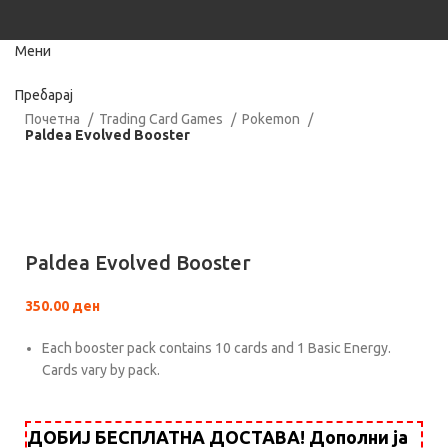
Мени
Пребарај
Почетна
Trading Card Games
Pokemon
Paldea Evolved Booster
Нема залиха
Кликнете за зголемување
Paldea Evolved Booster
350.00
ден
Each booster pack contains 10 cards and 1 Basic Energy.
Cards vary by pack.
ДОБИЈ БЕСПЛАТНА ДОСТАВА! Дополни ја