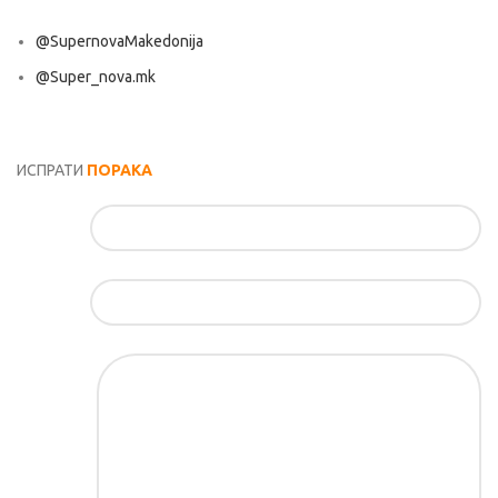
@SupernovaMakedonija
@Super_nova.mk
Општи услови и политика за заштита на лични податоци
ИСПРАТИ
ПОРАКА
Име*
Е-маил*
Порака*