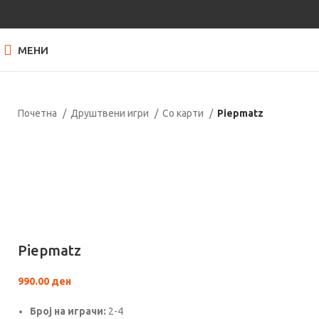
МЕНИ
Почетна
Друштвени игри
Со карти
Piepmatz
Нема залиха
Кликнете за зголемување
Piepmatz
990.00
ден
Броj на играчи:
2-4