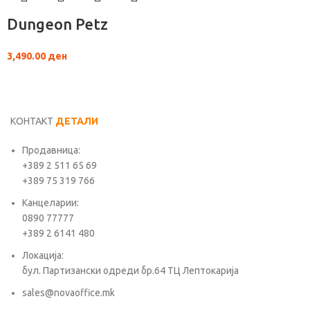
Dungeon Petz
3,490.00
ден
КОНТАКТ
ДЕТАЛИ
Продавница:
+389 2 511 65 69
+389 75 319 766
Канцеларии:
0890 77777
+389 2 6141 480
Локација:
бул. Партизански одреди бр.64 ТЦ Лептокарија
sales@novaoffice.mk