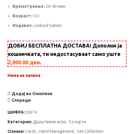
Времетраење:
20-40 мин
Возраст:
12+
Издавач:
Lookout Games
ДОБИЈ БЕСПЛАТНА ДОСТАВА! Дополни ја
кошничката, ти недостасуваат само уште
2,000.00
ден
.
Нема на залиха
Додај во Омилени
Спореди
ШИФРА:
DI674
Категории:
Друштвени игри
,
Со карти
Ознаки:
Cards
,
Hand Management
,
Set Collection