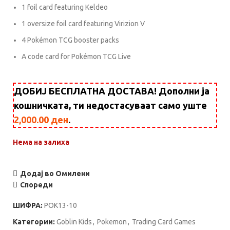
1 foil card featuring Keldeo
1 oversize foil card featuring Virizion V
4 Pokémon TCG booster packs
A code card for Pokémon TCG Live
ДОБИЈ БЕСПЛАТНА ДОСТАВА! Дополни ја
кошничката, ти недостасуваат само уште
2,000.00
ден
.
Нема на залиха
Додај во Омилени
Спореди
ШИФРА:
POK13-10
Категории:
Goblin Kids
,
Pokemon
,
Trading Card Games