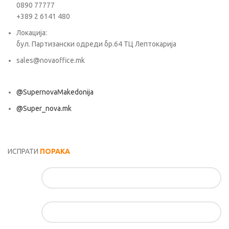
0890 77777
+389 2 6141 480
Локација:
бул. Партизански одреди бр.64 ТЦ Лептокарија
sales@novaoffice.mk
@SupernovaMakedonija
@Super_nova.mk
Општи услови и политика за заштита на лични податоци
ИСПРАТИ
ПОРАКА
Име*
Е-маил*