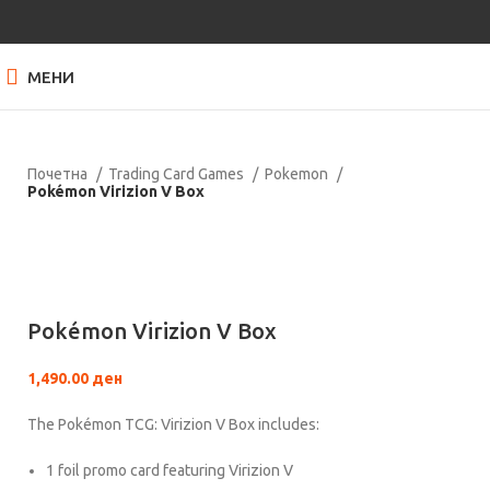
МЕНИ
Почетна
Trading Card Games
Pokemon
Pokémon Virizion V Box
Нема залиха
Кликнете за зголемување
Pokémon Virizion V Box
1,490.00
ден
The Pokémon TCG: Virizion V Box includes:
1 foil promo card featuring Virizion V