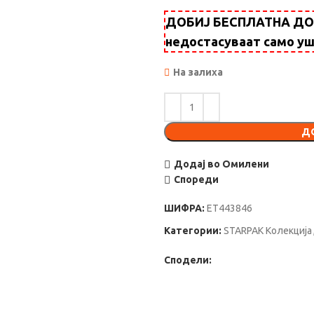
ДОБИЈ БЕСПЛАТНА ДОСТ
недостасуваат само у
На залиха
Д
Додај во Омилени
Спореди
ШИФРА:
ET443846
Категории:
STARPAK Колекција
Сподели: