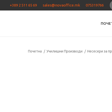
+389 2 511 65 69
sales@novaoffice.mk
075319766
ПОЧЕ
Почетна
Училишни Производи
Несесери за п
Кликнете за зголемување