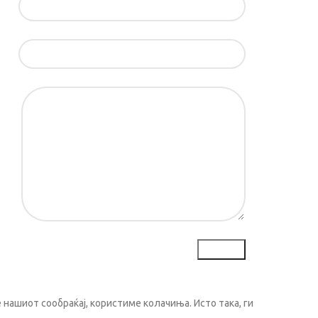
ил*
ка*
нашиот сообраќај, користиме колачиња. Исто така, ги