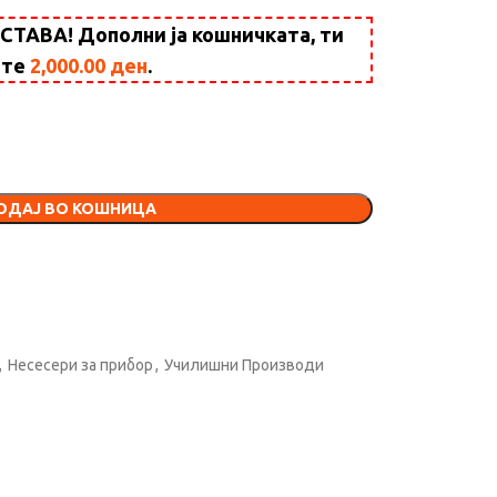
АВА! Дополни ја кошничката, ти
ште
2,000.00
ден
.
ОДАЈ ВО КОШНИЦА
,
Несесери за прибор
,
Училишни Производи