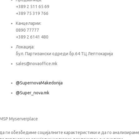
+389 2 511 65 69
+389 75 319 766
Е-ма
Канцеларии:
0890 77777
+389 2 6141 480
Пора
Локација:
бул. Партизански одреди бр.64 ТЦ Лептокарија
sales@novaoffice.mk
@SupernovaMakedonija
@Super_nova.mk
Општи услови и политика за заштита на лични податоци
 MSP Myserverplace
да ги обезбедиме социјалните карактеристики и да го анализираме 