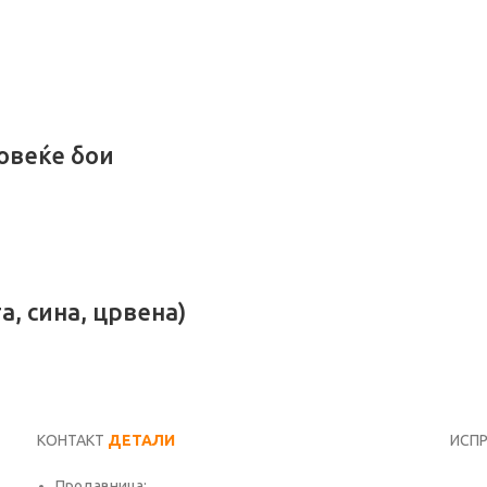
повеќе бои
а, сина, црвена)
КОНТАКТ
ДЕТАЛИ
ИСП
Продавница:
Име*