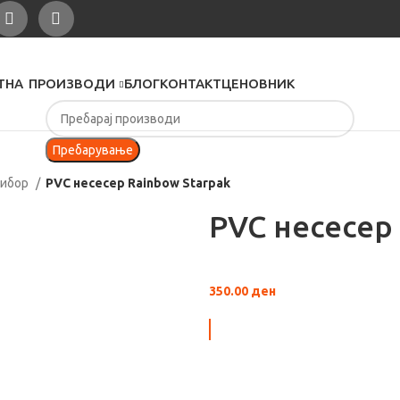
ТНА
ПРОИЗВОДИ
БЛОГ
КОНТАКТ
ЦЕНОВНИК
Пребарување
рибор
PVC несесер Rainbow Starpak
PVC несесер
350.00
ден