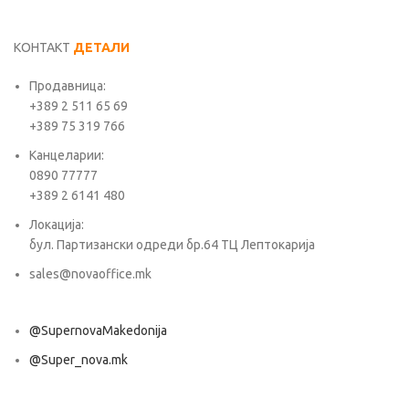
КОНТАКТ
ДЕТАЛИ
Продавница:
+389 2 511 65 69
+389 75 319 766
Канцеларии:
0890 77777
+389 2 6141 480
Локација:
бул. Партизански одреди бр.64 ТЦ Лептокарија
sales@novaoffice.mk
@SupernovaMakedonija
@Super_nova.mk