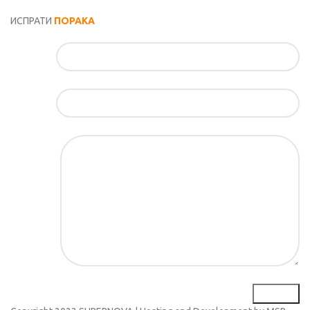
Општи услови и политика за заштита на лични податоци
ИСПРАТИ
ПОРАКА
Име*
Е-маил*
Порака*