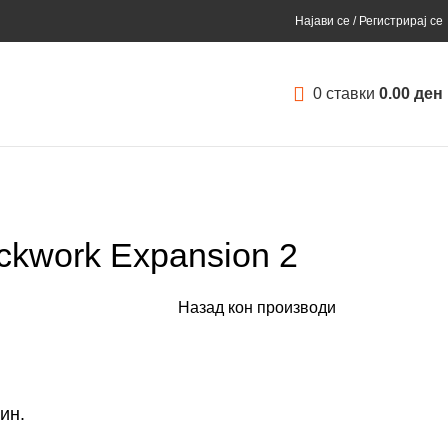
Најави се / Регистрирај се
0
ставки
0.00
ден
ockwork Expansion 2
Назад кон производи
ин.