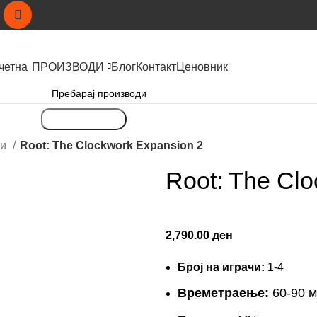
четна
ПРОИЗВОДИ
Блог
Контакт
Ценовник
Пребарување
ии
Root: The Clockwork Expansion 2
Root: The Cl
2,790.00
ден
Броj на играчи:
1-4
Времетраење:
60-90 м