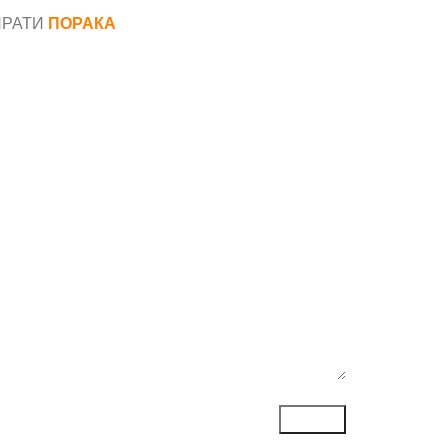
ПРАТИ
ПОРАКА
*
аил*
ака*