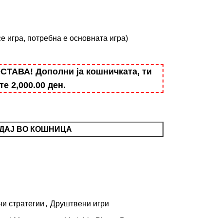
се игра, потребна е основната игра)
АВА! Дополни ја кошничката, ти
ште
2,000.00
ден
.
ДАЈ ВО КОШНИЦА
ни стратегии
,
Друштвени игри