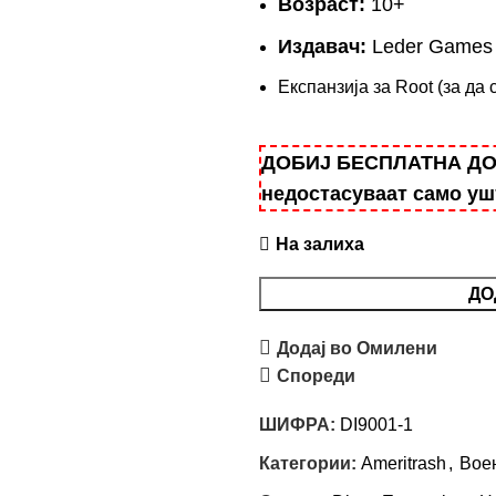
Возраст:
10+
Издавач:
Leder Games
Експанзија за Root (за да 
ДОБИЈ БЕСПЛАТНА ДОСТ
недостасуваат само у
На залиха
ДО
Додај во Омилени
Спореди
ШИФРА:
DI9001-1
Категории:
Ameritrash
,
Вое