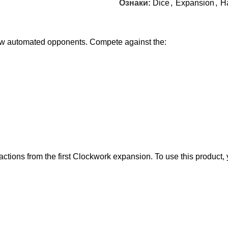
Ознаки:
Dice
,
Expansion
,
H
w automated opponents. Compete against the:
e factions from the first Clockwork expansion. To use this produc