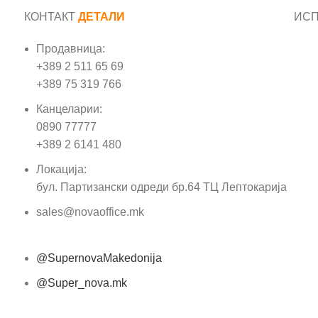
КОНТАКТ
ДЕТАЛИ
ИС
Продавница:
Име
+389 2 511 65 69
+389 75 319 766
Е-м
Канцеларии:
0890 77777
Пор
+389 2 6141 480
Локација:
бул. Партизански одреди бр.64 ТЦ Лептокарија
sales@novaoffice.mk
@SupernovaMakedonija
@Super_nova.mk