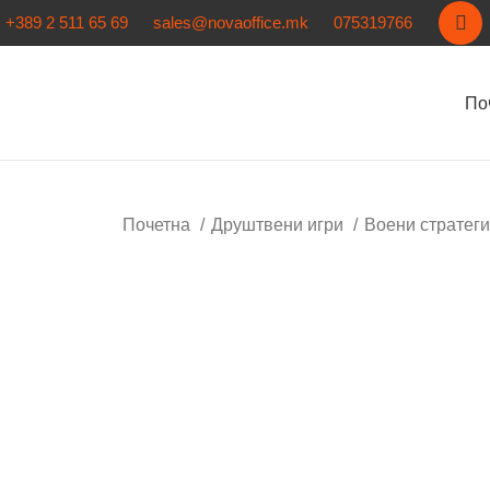
+389 2 511 65 69
sales@novaoffice.mk
075319766
По
Почетна
Друштвени игри
Воени стратег
Кликнете за зголемување