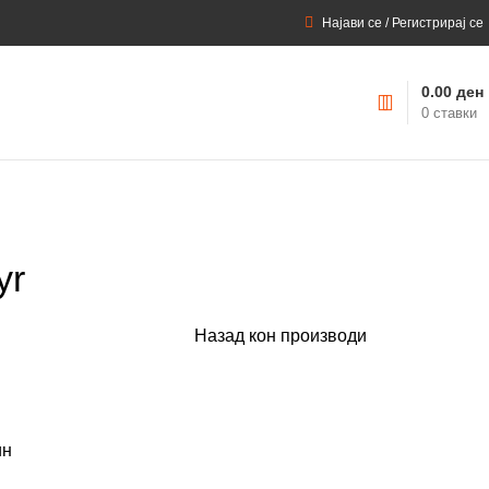
Најави се / Регистрирај се
0.00
ден
0
ставки
yr
Назад кон производи
ин