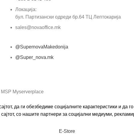
Локација:
бул. Партизански одреди бр.64 ТЦ Лептокарија
sales@novaoffice.mk
@SupernovaMakedonija
@Super_nova.mk
Општи услови и политика за заштита на лични
податоци
 MSP Myserverplace
ајтот, да ги обезбедиме социјалните карактеристики и да 
сајтот, со нашите партнери за социјални медиуми, реклами
Е-Store