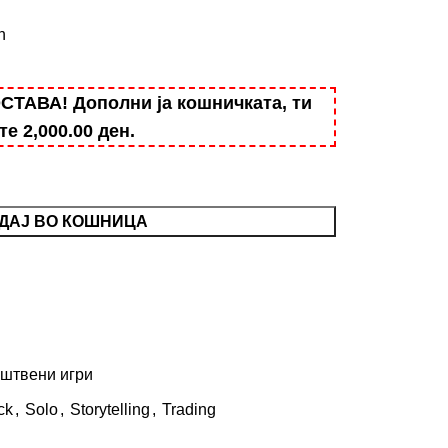
n
АВА! Дополни ја кошничката, ти
ште
2,000.00
ден
.
ДАЈ ВО КОШНИЦА
штвени игри
ck
,
Solo
,
Storytelling
,
Trading