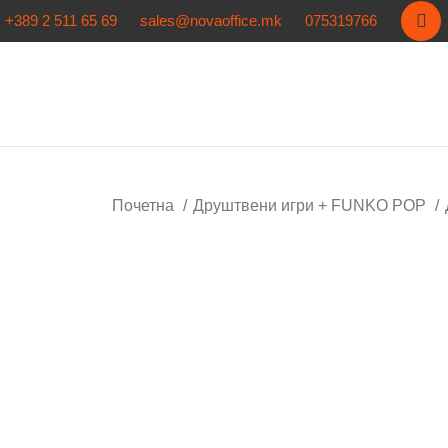
+389 2 511 65 69
sales@novaoffice.mk
075319766
Почетна
Друштвени игри + FUNKO POP
Кликнете за зголемување