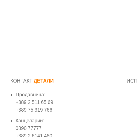
КОНТАКТ
ДЕТАЛИ
ИС
Продавница:
Име
+389 2 511 65 69
+389 75 319 766
Е-м
Канцеларии:
0890 77777
Пор
+389 2 6141 480