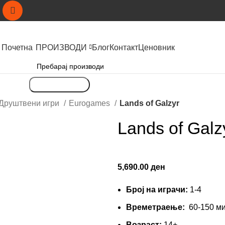
Почетна
ПРОИЗВОДИ
Блог
Контакт
Ценовник
Пребарување
Друштвени игри
Eurogames
Lands of Galzyr
Lands of Galz
5,690.00
ден
Број на играчи:
1-4
Времетраење:
60-150 м
Вoзраст:
14+