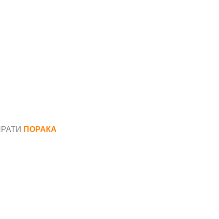
ПРАТИ
ПОРАКА
*
аил*
ака*