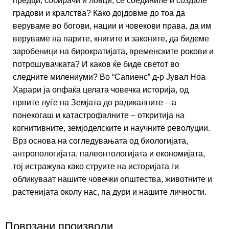
предци, собирачи и ловци, се соединиле и создале
градови и кралства? Како дојдовме до тоа да
веруваме во богови, нации и човекови права, да им
веруваме на парите, книгите и законите, да бидеме
заробеници на бирократијата, временските рокови и
потрошувачката? И каков ќе биде светот во
следните милениуми? Во “Сапиенс” д-р Јувал Ноа
Харари ја опфаќа целата човечка историја, од
првите луѓе на Земјата до радикалните – а
понекогаш и катастрофалните – откритија на
когнитивните, земјоделските и научните револуции.
Врз основа на согледувањата од биологијата,
антропологијата, палеонтологијата и економијата,
тој истражува како струите на историјата ги
обликуваат нашите човечки општества, животните и
растенијата околу нас, па дури и нашите личности.
Поврзани производи