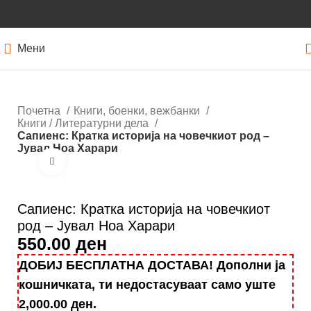
Мени
Почетна
Книги, боенки, вежбанки
Книги / Литературни дела
Сапиенс: Кратка историја на човечкиот род –
Јувал Ноа Харари
Кликнете за зголемување
Сапиенс: Кратка историја на човечкиот
род – Јувал Ноа Харари
550.00
ден
ДОБИЈ БЕСПЛАТНА ДОСТАВА! Дополни ја
кошничката, ти недостасуваат само уште
2,000.00
ден
.