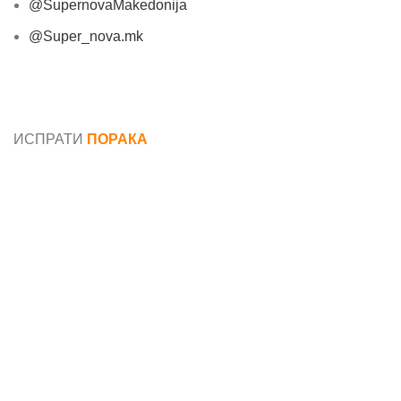
@SupernovaMakedonija
@Super_nova.mk
Општи услови и политика за заштита на лични
податоци
ИСПРАТИ
ПОРАКА
Име*
Е-маил*
Порака*