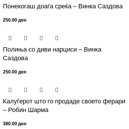
Понекогаш доаѓа среќа – Винка Саздова
250.00
ден
Полиња со диви нарциси – Винка
Саздова
250.00
ден
Калуѓерот што го продаде своето ферари
– Робин Шарма
380.00
ден