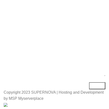
Име*
Е-маил*
Порака*
Copyright
2023 SUPERNOVA | Hosting and Development
by MSP Myserverplace