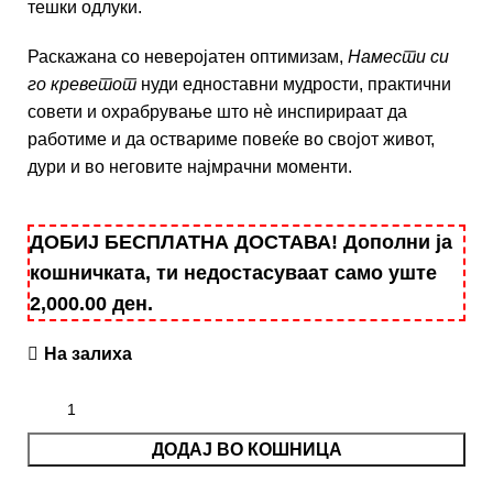
тешки одлуки.
Раскажана со неверојатен оптимизам,
Намести си
го креветот
нуди едноставни мудрости, практични
совети и охрабрување што нѐ инспирираат да
работиме и да оствариме повеќе во својот живот,
дури и во неговите најмрачни моменти.
ДОБИЈ БЕСПЛАТНА ДОСТАВА! Дополни ја
кошничката, ти недостасуваат само уште
2,000.00
ден
.
На залиха
ДОДАЈ ВО КОШНИЦА