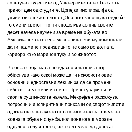
советува студентите од Универзитетот во Тексас на
првиот ден од студиите. Црпејќи инспирација од
универзитетскиот слоган „Она што започнува овде ќе
го смени светот“, тој ги споделува со нив своите
десет начела научени за време на обуката во
Американската воена морнарица, кои му помогнале
да ги надмине предизвиците не само во долгата
кариера како маринец туку и во животот.
Во оваа своја мала но вдахновена книга тој
објаснува како секој може да ги искористи овие
основни и едноставни лекции за да се промени
себеси – а можеби и светот. Пренесувајќи ни ги
своите суштинските начела, Мекрејвен раскажува
потресни и инспиритивни приказни од својот живот и
од животите на луѓето што ги запознал за време на
воената обука и служба, кои понекогаш морале
одлучно, сочувствено, чесно и смело да донесат