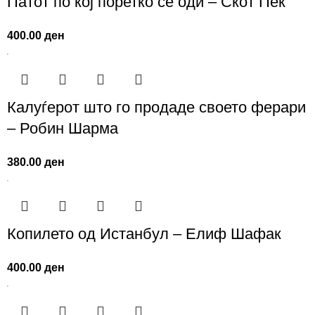
Патот по кој поретко се оди – Скот Пек
400.00
ден
Калуѓерот што го продаде своето ферари
– Робин Шарма
380.00
ден
Копилето од Истанбул – Елиф Шафак
400.00
ден