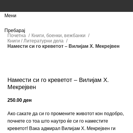
Мени
Пребарај
Почетна
Книги, боенки, вежбанки
Книги / Литературни дела
Намести си го креветот – Вилијам Х. Мекрејвен
Кликнете за зголемување
Намести си го креветот – Вилијам Х.
Мекрејвен
250.00
ден
Ако сакате да си го промените животот кон подобро,
почнете со тоа што наутро ќе си го наместите
креветот! Вака адмирал Вилијам Х. Мекрејвен ги