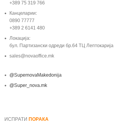
+389 75 319 766
Канцеларии:
0890 77777
+389 2 6141 480
Локација:
бул. Партизански одреди бр.64 ТЦ Лептокарија
sales@novaoffice.mk
@SupernovaMakedonija
@Super_nova.mk
Општи услови и политика за заштита на лични
податоци
ИСПРАТИ
ПОРАКА