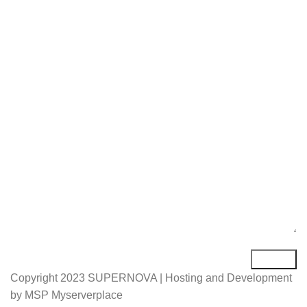
Име*
Е-маил*
Порака*
Copyright
2023 SUPERNOVA | Hosting and Development
by MSP Myserverplace