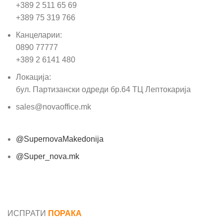
+389 2 511 65 69
+389 75 319 766
Канцеларии:
0890 77777
+389 2 6141 480
Локација:
бул. Партизански одреди бр.64 ТЦ Лептокарија
sales@novaoffice.mk
@SupernovaMakedonija
@Super_nova.mk
Општи услови и политика за заштита на лични
податоци
ИСПРАТИ
ПОРАКА