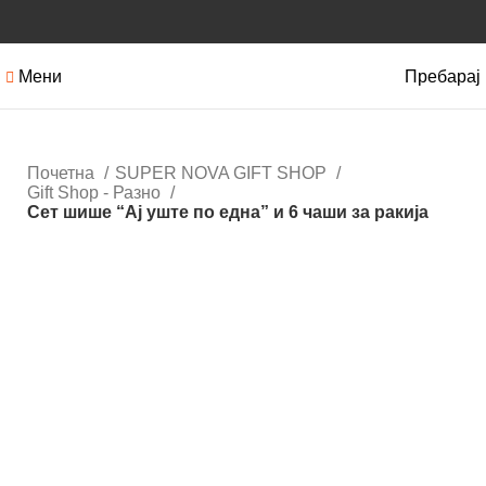
Мени
Пребарај
Почетна
SUPER NOVA GIFT SHOP
Gift Shop - Разно
Сет шише “Aj уште по една” и 6 чаши за ракија
Нема залиха
Кликнете за зголемување