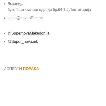
Локација:
бул. Партизански одреди бр.64 ТЦ Лептокарија
sales@novaoffice.mk
@SupernovaMakedonija
@Super_nova.mk
Општи услови и политика за заштита на лични
податоци
ИСПРАТИ
ПОРАКА
Име*
Е-маил*