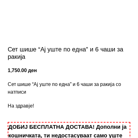
Сет шише “Aj уште по една” и 6 чаши за
ракија
1,750.00
ден
Сет шише “Aj уште по една” и 6 чаши за ракија со
натписи
На здравје!
ДОБИЈ БЕСПЛАТНА ДОСТАВА! Дополни ја
кошничката, ти недостасуваат само уште