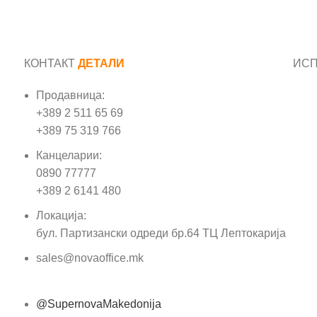
КОНТАКТ
ДЕТАЛИ
ИС
Продавница:
Име
+389 2 511 65 69
+389 75 319 766
Е-м
Канцеларии:
0890 77777
Пор
+389 2 6141 480
Локација:
бул. Партизански одреди бр.64 ТЦ Лептокарија
sales@novaoffice.mk
@SupernovaMakedonija