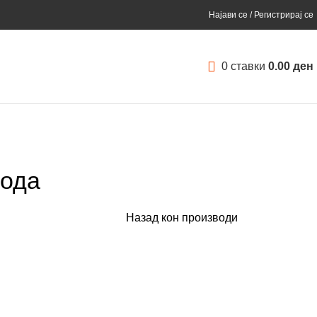
Најави се / Регистрирај се
0
ставки
0.00
ден
ода
Назад кон производи