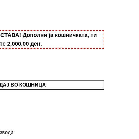
АВА! Дополни ја кошничката, ти
ште
2,000.00
ден
.
ДАЈ ВО КОШНИЦА
зводи