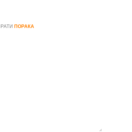
ПРАТИ
ПОРАКА
*
аил*
ака*