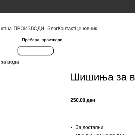
четна
ПРОИЗВОДИ
Блог
Контакт
Ценовник
Пребарување
за вода
Шишиња за в
250.00
ден
За достапни
модели,контактирајте