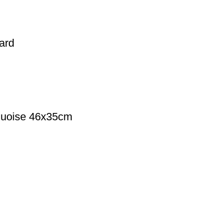
ard
uoise 46х35cm