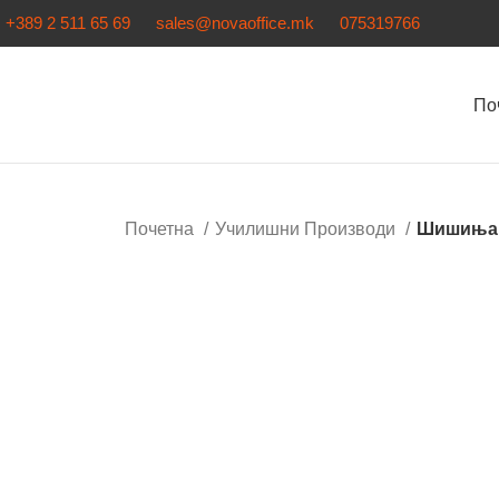
+389 2 511 65 69
sales@novaoffice.mk
075319766
По
Почетна
Училишни Производи
Шишиња 
Кликнете за зголемување