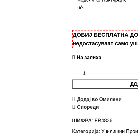
нé.
ДОБИЈ БЕСПЛАТНА ДОСТ
недостасуваат само у
На залиха
ДО
Додај во Омилени
Спореди
ШИФРА:
FR4836
Категорија:
Училишни Прои