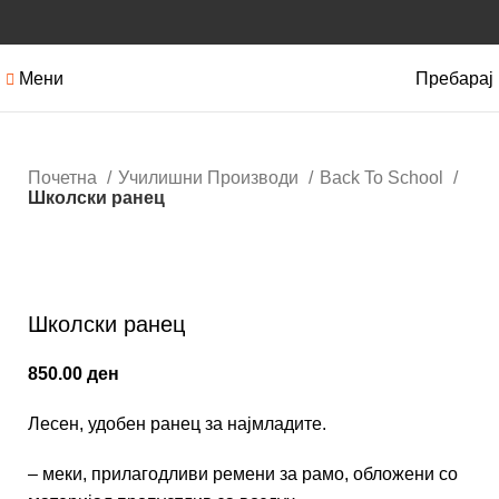
Мени
Пребарај
Почетна
Училишни Производи
Back To School
Школски ранец
Кликнете за зголемување
Школски ранец
850.00
ден
Лесен, удобен ранец за најмладите.
– меки, прилагодливи ремени за рамо, обложени со