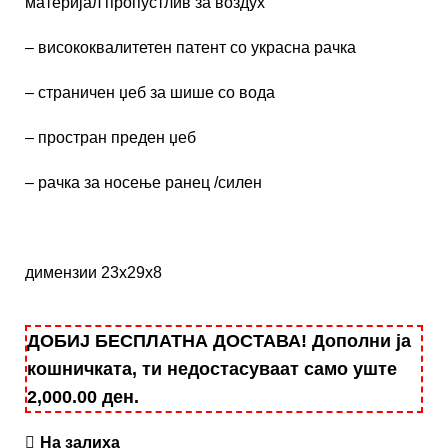
материјал пропустлив за воздух
– висококвалитетен патент со украсна рачка
– страничен џеб за шише со вода
– простран преден џеб
– рачка за носење ранец /силен
димензии 23х29х8
ДОБИЈ БЕСПЛАТНА ДОСТАВА! Дополни ја
кошничката, ти недостасуваат само уште
2,000.00
ден
.
На залиха