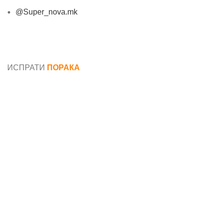
@Super_nova.mk
Општи услови и политика за заштита на лични
податоци
ИСПРАТИ
ПОРАКА
Име*
Е-маил*
Порака*