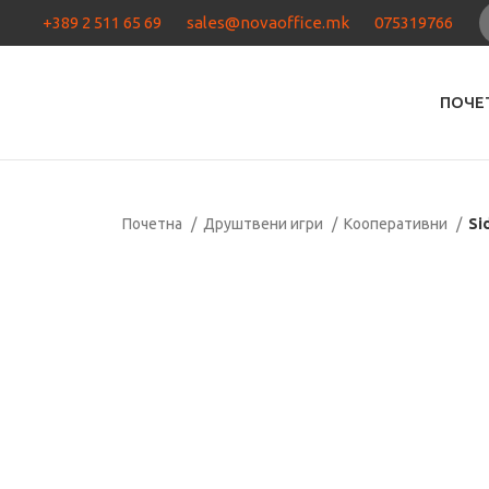
+389 2 511 65 69
sales@novaoffice.mk
075319766
ПОЧЕ
Почетна
Друштвени игри
Кооперативни
Si
Нема залиха
Кликнете за зголемување