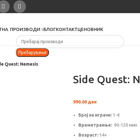
ТНА
ПРОИЗВОДИ
БЛОГ
КОНТАКТ
ЦЕНОВНИК
Пребарување
de Quest: Nemesis
Side Quest: 
990.00
ден
Број на играчи:
1-4
Времетраење:
90-120 мин
Вoзраст:
14+