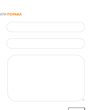
РАТИ
ПОРАКА
ил*
ка*