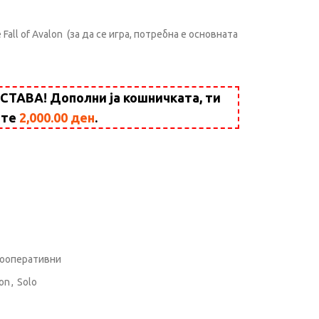
e Fall of Avalon (за да се игра, потребна е основната
АВА! Дополни ја кошничката, ти
ште
2,000.00
ден
.
ооперативни
ion
,
Solo