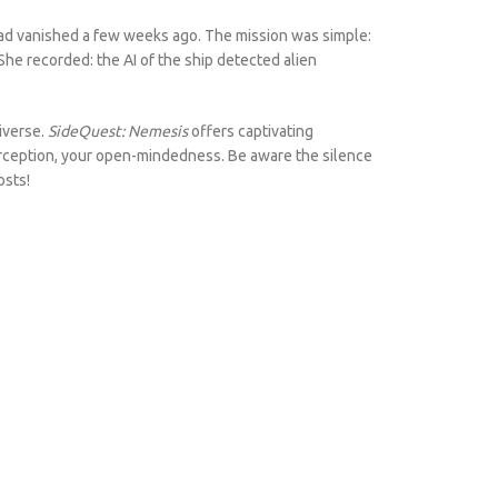
load vanished a few weeks ago. The mission was simple:
She recorded: the AI of the ship detected alien
iverse.
SideQuest: Nemesis
offers captivating
perception, your open-mindedness. Be aware the silence
osts!