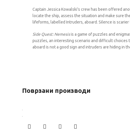
Captain Jessica Kowalski’s crew has been offered anot
locate the ship, assess the situation and make sure the
lifeforms, labelled Intruders, aboard. Silence is scarie
Side Quest: Nemesis
is a game of puzzles and enigmas
puzzles, an interesting scenario and difficult choices
aboard is not a good sign and intruders are hiding in 
Поврзани производи