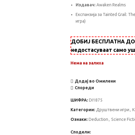
Издавач:
Awaken Realms
Експанзија за Tainted Grail: Th
игра)
ДОБИЈ БЕСПЛАТНА ДОСТ
недостасуваат само у
Нема на залиха
Додај во Омилени
Спореди
ШИФРА:
DI1875
Категории:
Друштвени игри
,
К
Ознаки:
Deduction
,
Science Fict
Сподели: