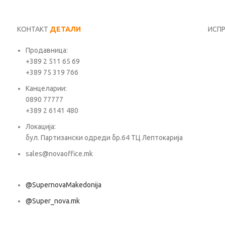
КОНТАКТ
ДЕТАЛИ
ИСП
Продавница:
Име*
+389 2 511 65 69
+389 75 319 766
Е-ма
Канцеларии:
0890 77777
+389 2 6141 480
Пора
Локација:
бул. Партизански одреди бр.64 ТЦ Лептокарија
sales@novaoffice.mk
@SupernovaMakedonija
@Super_nova.mk