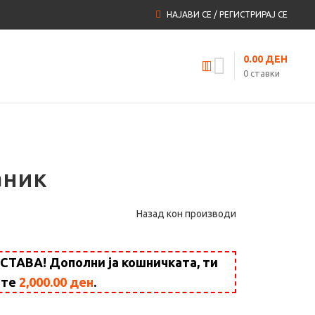
НАЈАВИ СЕ / РЕГИСТРИРАЈ СЕ
0.00
ДЕН
0
ставки
аник
Назад кон производи
АВА! Дополни ја кошничката, ти
ште
2,000.00
ден
.