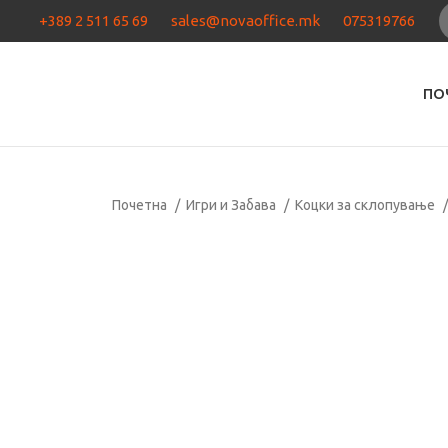
+389 2 511 65 69
sales@novaoffice.mk
075319766
ПО
Почетна
Игри и Забава
Коцки за склопување
Кликнете за зголемување