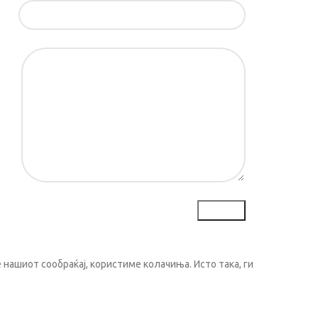
ил*
ка*
нашиот сообраќај, користиме колачиња. Исто така, ги