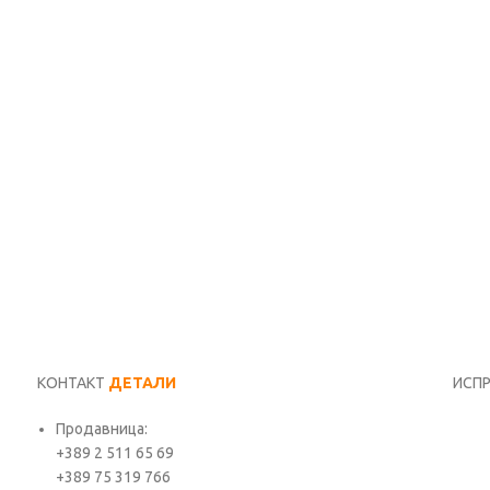
КОНТАКТ
ДЕТАЛИ
ИСП
Продавница:
Име*
+389 2 511 65 69
+389 75 319 766