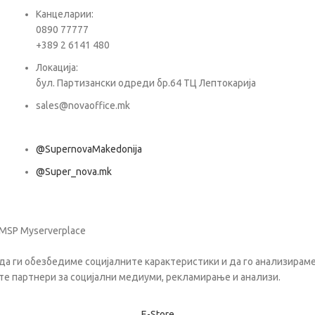
Е-ма
Канцеларии:
0890 77777
+389 2 6141 480
Пора
Локација:
бул. Партизански одреди бр.64 ТЦ Лептокарија
sales@novaoffice.mk
@SupernovaMakedonija
@Super_nova.mk
Општи услови и политика за заштита на лични податоци
 MSP Myserverplace
да ги обезбедиме социјалните карактеристики и да го анализираме 
те партнери за социјални медиуми, рекламирање и анализи.
Е-Store