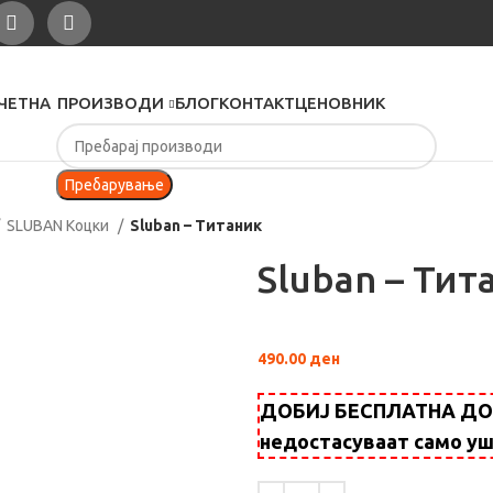
ЧЕТНА
ПРОИЗВОДИ
БЛОГ
КОНТАКТ
ЦЕНОВНИК
Пребарување
SLUBAN Коцки
Sluban – Титаник
Sluban – Тит
490.00
ден
ДОБИЈ БЕСПЛАТНА ДОСТ
недостасуваат само у