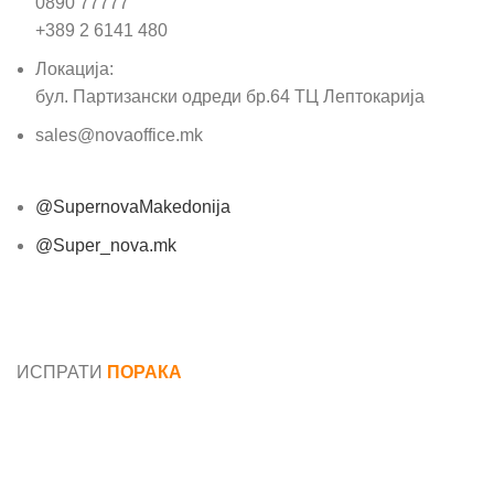
0890 77777
+389 2 6141 480
Локација:
бул. Партизански одреди бр.64 ТЦ Лептокарија
sales@novaoffice.mk
@SupernovaMakedonija
@Super_nova.mk
Општи услови и политика за заштита на лични
податоци
ИСПРАТИ
ПОРАКА
Име*