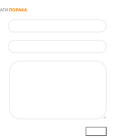
РАТИ
ПОРАКА
ил*
ка*