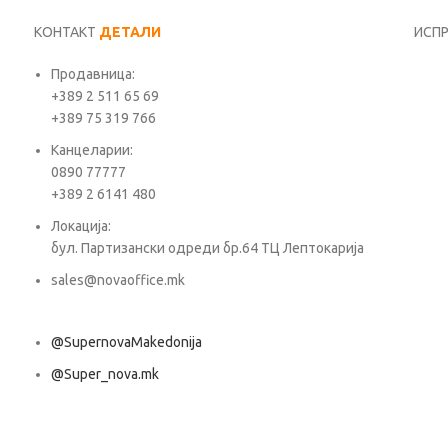
КОНТАКТ
ДЕТАЛИ
ИСП
Продавница:
Име*
+389 2 511 65 69
+389 75 319 766
Е-ма
Канцеларии:
0890 77777
+389 2 6141 480
Пора
Локација:
бул. Партизански одреди бр.64 ТЦ Лептокарија
sales@novaoffice.mk
@SupernovaMakedonija
@Super_nova.mk
Општи услови и политика за заштита на лични податоци