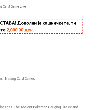
ng Card Game Live
АВА! Дополни ја кошничката, ти
ште
2,000.00
ден
.
n
,
Trading Card Games
 the ages. The Ancient Pokémon Gouging Fire ex and