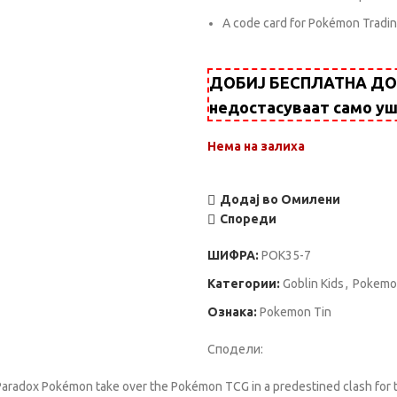
A code card for Pokémon Tradi
ДОБИЈ БЕСПЛАТНА ДОСТ
недостасуваат само у
Нема на залиха
Додај во Омилени
Спореди
ШИФРА:
POK35-7
Категории:
Goblin Kids
,
Pokemo
Ознака:
Pokemon Tin
Сподели:
 Paradox Pokémon take over the Pokémon TCG in a predestined clash for