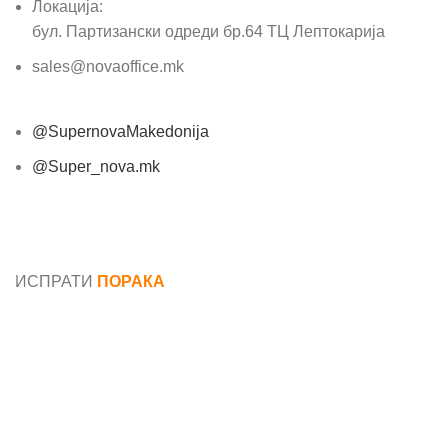
Локација:
бул. Партизански одреди бр.64 ТЦ Лептокарија
sales@novaoffice.mk
@SupernovaMakedonija
@Super_nova.mk
Општи услови и политика за заштита на лични
податоци
ИСПРАТИ
ПОРАКА
Име*
Е-маил*