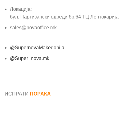
Локација:
бул. Партизански одреди бр.64 ТЦ Лептокарија
sales@novaoffice.mk
@SupernovaMakedonija
@Super_nova.mk
Општи услови и политика за заштита на лични
податоци
ИСПРАТИ
ПОРАКА
Име*
Е-маил*