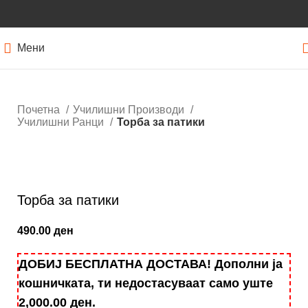
Мени
Почетна
Училишни Производи
Училишни Ранци
Торба за патики
Кликнете за зголемување
Торба за патики
490.00
ден
ДОБИЈ БЕСПЛАТНА ДОСТАВА! Дополни ја
кошничката, ти недостасуваат само уште
2,000.00
ден
.