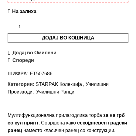
На залиха
ДОДАЈ ВО КОШНИЦА
Додај во Омилени
Спореди
ШИФРА:
ET507686
Категории:
STARPAK Колекција
,
Училишни
Производи
,
Училишни Ранци
Мултифункционална прилагодлива торба
за на грб
со кул принт
. Совршенa како
секојдневен градски
ранец
наместо класичен ранец со конструкции.