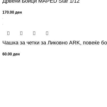
Дрвени Боици MAPED Star 1/12
170.00
ден
Чашка за четки за Ликовно ARK, повеќе б
60.00
ден