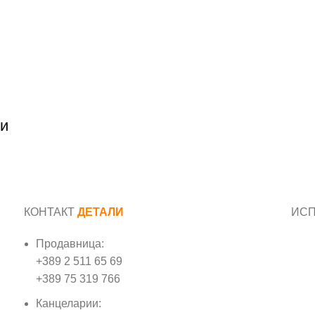
ои
КОНТАКТ
ДЕТАЛИ
ИС
Продавница:
Име
+389 2 511 65 69
+389 75 319 766
Е-м
Канцеларии: