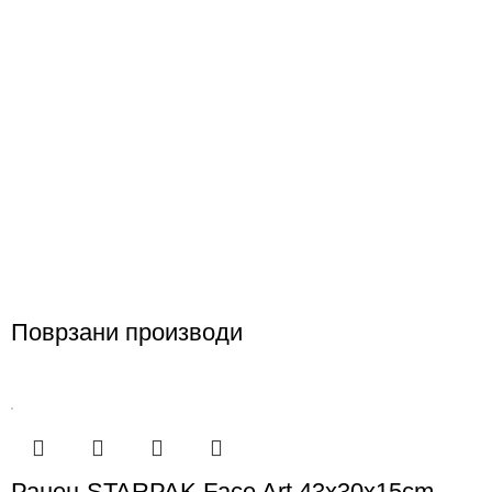
Поврзани производи
Ранец STARPAK Face Art 43x30x15cm