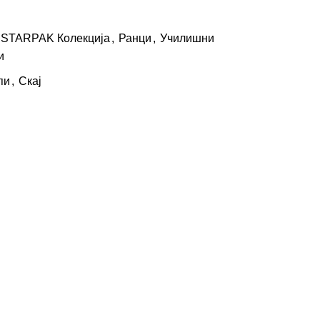
STARPAK Колекција
,
Ранци
,
Училишни
и
пи
,
Скај