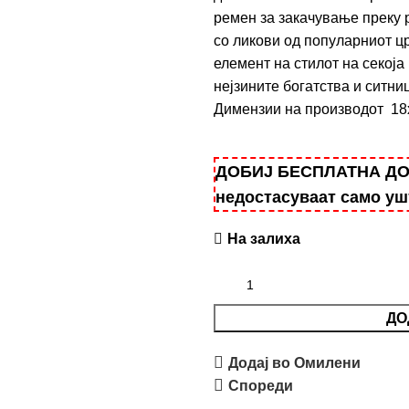
ремен за закачување преку 
со ликови од популарниот ц
елемент на стилот на секоја
нејзините богатства и ситниц
Димензии на производот 18x
ДОБИЈ БЕСПЛАТНА ДОСТ
недостасуваат само у
На залиха
ДО
Додај во Омилени
Спореди