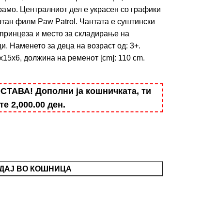
рамо. Централниот дел е украсен со графики
ртан филм Paw Patrol. Чантата е суштински
 принцеза и место за складирање на
и. Наменето за деца на возраст од: 3+.
15x6, должина на ременот [cm]: 110 cm.
АВА! Дополни ја кошничката, ти
ште
2,000.00
ден
.
ДАЈ ВО КОШНИЦА