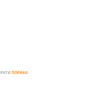
ПРАТИ
ПОРАКА
*
аил*