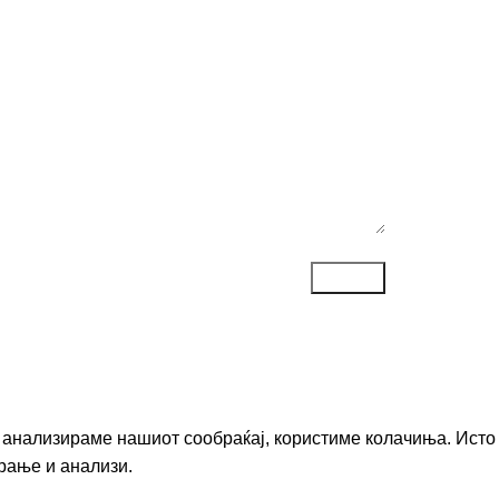
ака*
го анализираме нашиот сообраќај, користиме колачиња. Исто
рање и анализи.