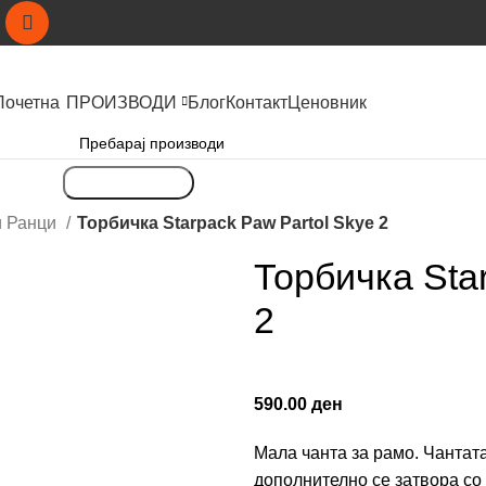
Почетна
ПРОИЗВОДИ
Блог
Контакт
Ценовник
Пребарување
и Ранци
Торбичка Starpack Paw Partol Skye 2
Торбичка Sta
2
590.00
ден
Мала чанта за рамо. Чантата
дополнително се затвора со 