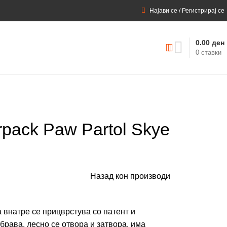
Најави се / Регистрирај се
0.00
ден
0
ставки
rpack Paw Partol Skye
Назад кон производи
 внатре се прицврстува со патент и
брава, лесно се отвора и затвора, има