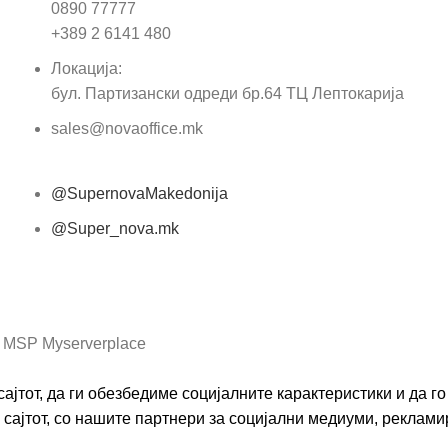
0890 77777
Пор
+389 2 6141 480
Локација:
бул. Партизански одреди бр.64 ТЦ Лептокарија
sales@novaoffice.mk
@SupernovaMakedonija
@Super_nova.mk
Општи услови и политика за заштита на лични
податоци
 MSP Myserverplace
ајтот, да ги обезбедиме социјалните карактеристики и да 
сајтот, со нашите партнери за социјални медиуми, реклами