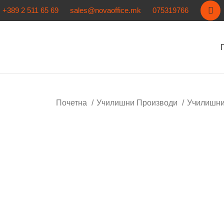
+389 2 511 65 69
sales@novaoffice.mk
075319766
Почетна
Училишни Производи
Училишн
Кликнете за зголемување