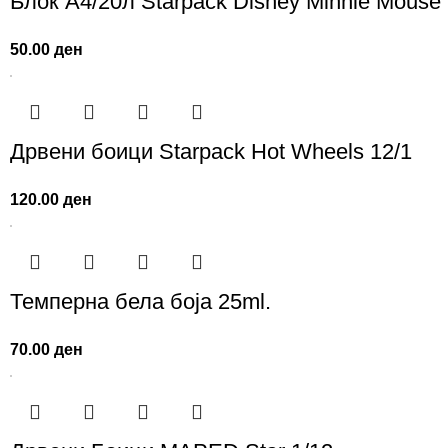
Блок А4/20л Starpack Disney Minnie Mouse
50.00
ден
Дрвени боици Starpack Hot Wheels 12/1
120.00
ден
Темперна бела боја 25ml.
70.00
ден