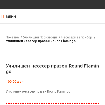
МЕНИ
Почетна
Училишни Производи
Несесери за прибор
Училишен несесер празен Round Flamingo
Кликнете за зголемување
Училишен несесер празен Round Flamin
go
100.00
ден
Училишен несесер празен Round Flamingo