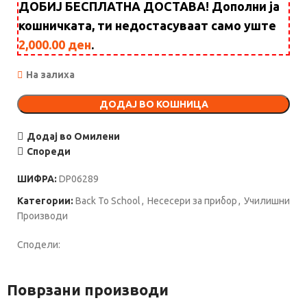
ДОБИЈ БЕСПЛАТНА ДОСТАВА! Дополни ја
кошничката, ти недостасуваат само уште
2,000.00
ден
.
На залиха
ДОДАЈ ВО КОШНИЦА
Додај во Омилени
Спореди
ШИФРА:
DP06289
Категории:
Back To School
,
Несесери за прибор
,
Училишни
Производи
Сподели:
Поврзани производи