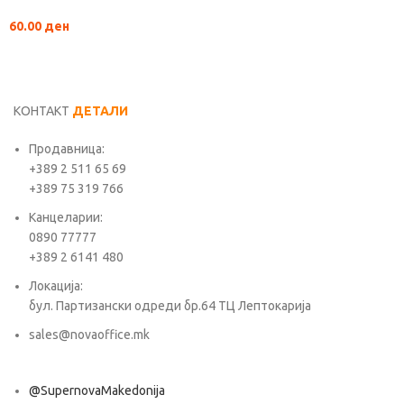
60.00
ден
КОНТАКТ
ДЕТАЛИ
Продавница:
+389 2 511 65 69
+389 75 319 766
Канцеларии:
0890 77777
+389 2 6141 480
Локација:
бул. Партизански одреди бр.64 ТЦ Лептокарија
sales@novaoffice.mk
@SupernovaMakedonija