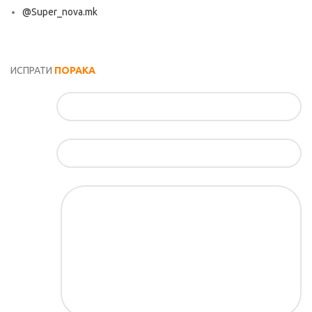
@Super_nova.mk
Општи услови и политика за заштита на лични податоци
ИСПРАТИ
ПОРАКА
Име*
Е-маил*
Порака*