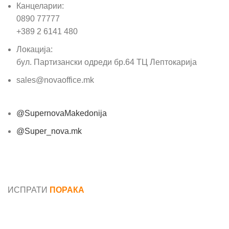
Канцеларии:
0890 77777
+389 2 6141 480
Локација:
бул. Партизански одреди бр.64 ТЦ Лептокарија
sales@novaoffice.mk
@SupernovaMakedonija
@Super_nova.mk
Општи услови и политика за заштита на лични
податоци
ИСПРАТИ
ПОРАКА
Име*