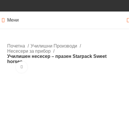
Мени
Почетна
Училишни Производи
Несесери за прибор
Училишен несесер – празен Starpack Sweet
horses
Кликнете за зголемување