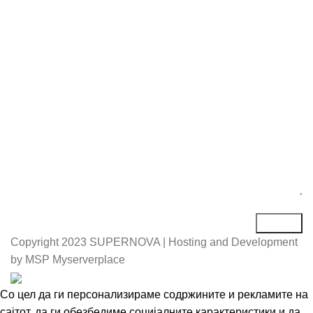
Е-маил*
Порака*
Copyright
2023 SUPERNOVA | Hosting and Development
by MSP Myserverplace
Со цел да ги персонализираме содржините и рекламите на
сајтот, да ги обезбедиме социјалните карактеристики и да