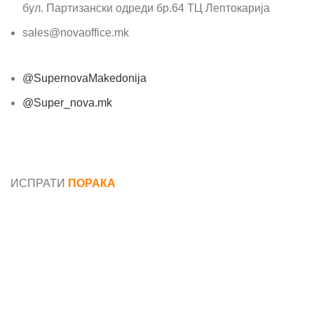
бул. Партизански одреди бр.64 ТЦ Лептокарија
sales@novaoffice.mk
@SupernovaMakedonija
@Super_nova.mk
Општи услови и политика за заштита на лични
податоци
ИСПРАТИ
ПОРАКА
Име*
Е-маил*
Порака*