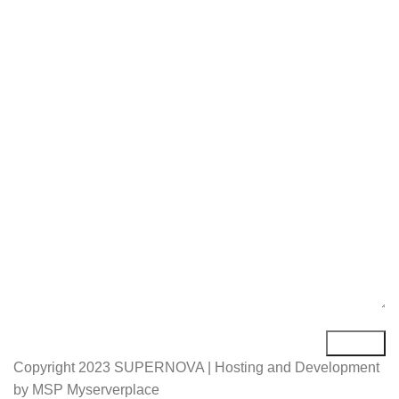
Име*
Е-маил*
Порака*
Copyright
2023 SUPERNOVA | Hosting and Development
by MSP Myserverplace