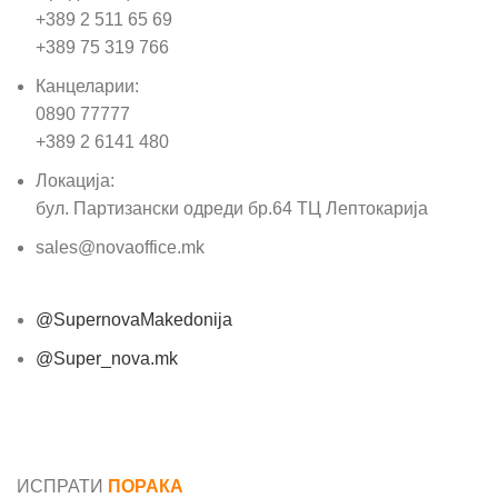
+389 2 511 65 69
+389 75 319 766
Канцеларии:
0890 77777
+389 2 6141 480
Локација:
бул. Партизански одреди бр.64 ТЦ Лептокарија
sales@novaoffice.mk
@SupernovaMakedonija
@Super_nova.mk
Општи услови и политика за заштита на лични
податоци
ИСПРАТИ
ПОРАКА