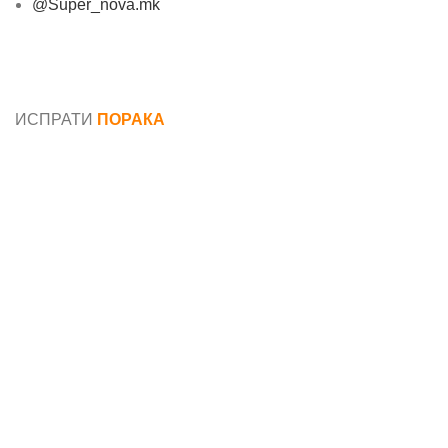
@Super_nova.mk
Општи услови и политика за заштита на лични
податоци
ИСПРАТИ
ПОРАКА
Име*
Е-маил*
Порака*