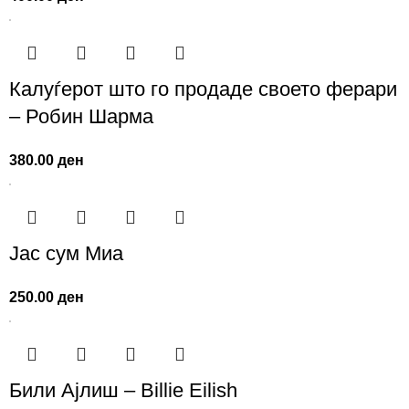
Калуѓерот што го продаде своето ферари
– Робин Шарма
380.00
ден
Јас сум Миа
250.00
ден
Били Ајлиш – Billie Eilish