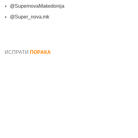
@SupernovaMakedonija
@Super_nova.mk
Општи услови и политика за заштита на лични
податоци
ИСПРАТИ
ПОРАКА
Име*
Е-маил*
Порака*