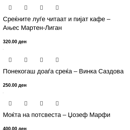
Среќните луѓе читаат и пијат кафе –
Ањес Мартен-Лиган
320.00
ден
Понекогаш доаѓа среќа – Винка Саздова
250.00
ден
Моќта на потсвеста – Џозеф Марфи
400.00
ден