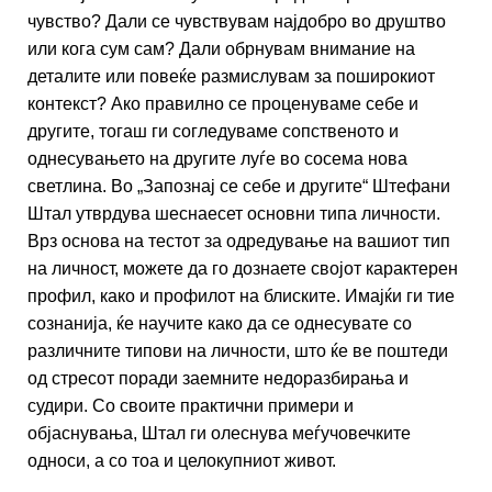
чувство? Дали се чувствувам најдобро во друштво
или кога сум сам? Дали обрнувам внимание на
деталите или повеќе размислувам за поширокиот
контекст? Ако правилно се проценуваме себе и
другите, тогаш ги согледуваме сопственото и
однесувањето на другите луѓе во сосема нова
светлина. Во „Запознај се себе и другите“ Штефани
Штал утврдува шеснаесет основни типа личности.
Врз основа на тестот за одредување на вашиот тип
на личност, можете да го дознаете својот карактерен
профил, како и профилот на блиските. Имајќи ги тие
сознанија, ќе научите како да се однесувате со
различните типови на личности, што ќе ве поштеди
од стресот поради заемните недоразбирања и
судири. Со своите практични примери и
објаснувања, Штал ги олеснува меѓучовечките
односи, а со тоа и целокупниот живот.