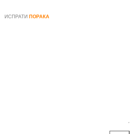
Општи услови и политика за заштита на лични
податоци
ИСПРАТИ
ПОРАКА
Име*
Е-маил*
Порака*