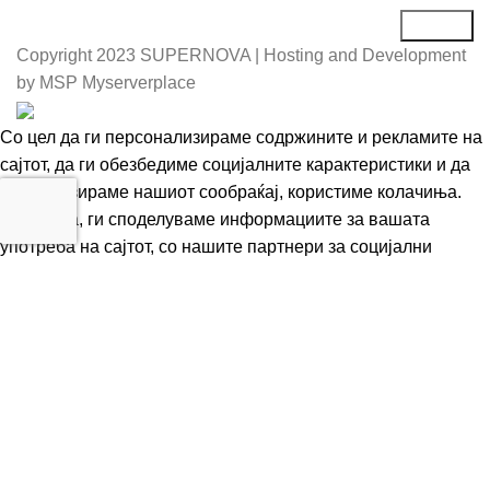
Copyright
2023 SUPERNOVA | Hosting and Development
by MSP Myserverplace
Со цел да ги персонализираме содржините и рекламите на
сајтот, да ги обезбедиме социјалните карактеристики и да
го анализираме нашиот сообраќај, користиме колачиња.
Исто така, ги споделуваме информациите за вашата
употреба на сајтот, со нашите партнери за социјални
медиуми, рекламирање и анализи.
Информации
Се согласувам
Е-Store
0
Кошничка
Акаунт
Почнете да пишувате за да ги видите производите што ги
барате.
Контакт