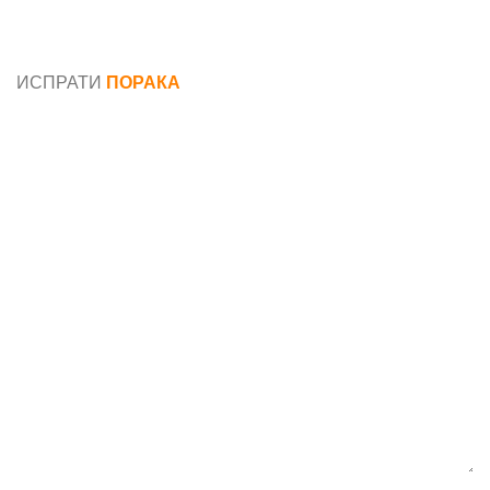
Општи услови и политика за заштита на лични
податоци
ИСПРАТИ
ПОРАКА
Име*
Е-маил*
Порака*