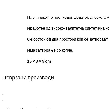
Паричникот е неопходен додаток за секоја ж
Иработен од висококвалитетна синтетичка к
Се состои од два простори кои се затвораат 
Има затворање со копче.
15 × 3 × 9 cm
Поврзани производи