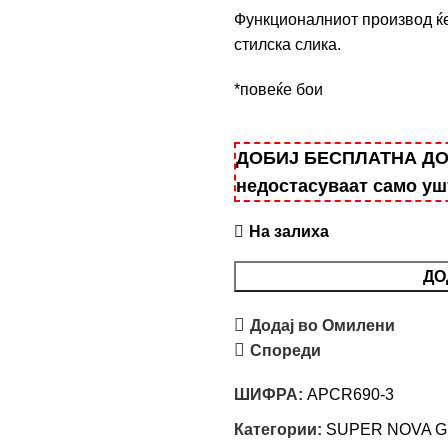
Функционалниот производ ќ
стилска слика.
*повеќе бои
ДОБИЈ БЕСПЛАТНА ДОСТ
недостасуваат само у
На залиха
ДО
Додај во Омилени
Спореди
ШИФРА:
APCR690-3
Категории:
SUPER NOVA G