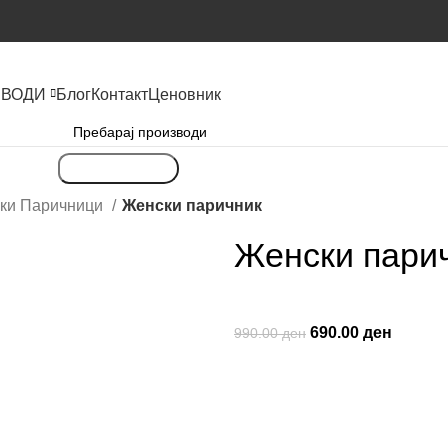
ЗВОДИ
Блог
Контакт
Ценовник
Пребарување
ки Паричници
Женски паричник
Женски пари
690.00
ден
990.00
ден