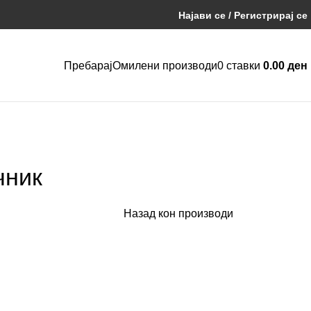
Најави се / Регистрирај се
Пребарај
Омилени производи
0
ставки
0.00
ден
чник
Назад кон производи