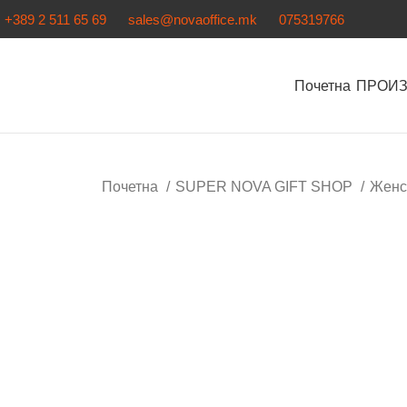
+389 2 511 65 69
sales@novaoffice.mk
075319766
Почетна
ПРОИ
Почетна
SUPER NOVA GIFT SHOP
Женс
-30%
Кликнете за зголемување