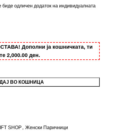
е биде одличен додаток на индивидуалната
АВА! Дополни ја кошничката, ти
ште
2,000.00
ден
.
ДАЈ ВО КОШНИЦА
IFT SHOP
,
Женски Паричници