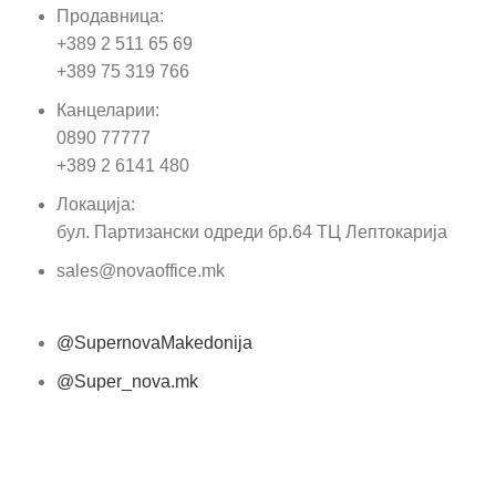
Продавница:
Име
+389 2 511 65 69
+389 75 319 766
Е-м
Канцеларии:
0890 77777
Пор
+389 2 6141 480
Локација:
бул. Партизански одреди бр.64 ТЦ Лептокарија
sales@novaoffice.mk
@SupernovaMakedonija
@Super_nova.mk
Општи услови и политика за заштита на лични
податоци