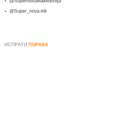
@SupernovaMakedonija
@Super_nova.mk
Општи услови и политика за заштита на лични
податоци
ИСПРАТИ
ПОРАКА
Име*
Е-маил*
Порака*