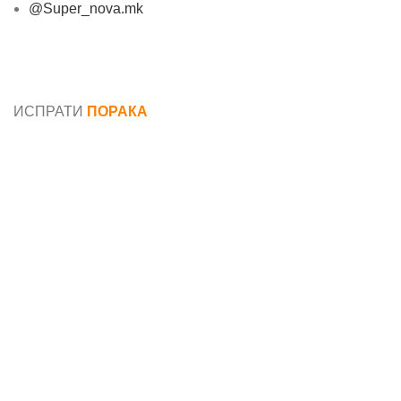
@Super_nova.mk
Општи услови и политика за заштита на лични
податоци
ИСПРАТИ
ПОРАКА
Име*
Е-маил*
Порака*