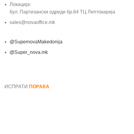
Локација:
бул. Партизански одреди бр.64 ТЦ Лептокарија
sales@novaoffice.mk
@SupernovaMakedonija
@Super_nova.mk
Општи услови и политика за заштита на лични
податоци
ИСПРАТИ
ПОРАКА
Име*
Е-маил*