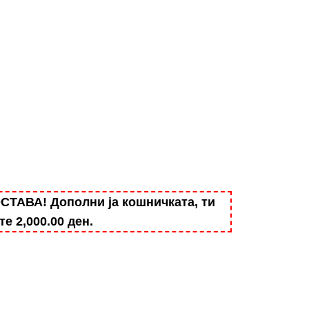
АВА! Дополни ја кошничката, ти
ште
2,000.00
ден
.