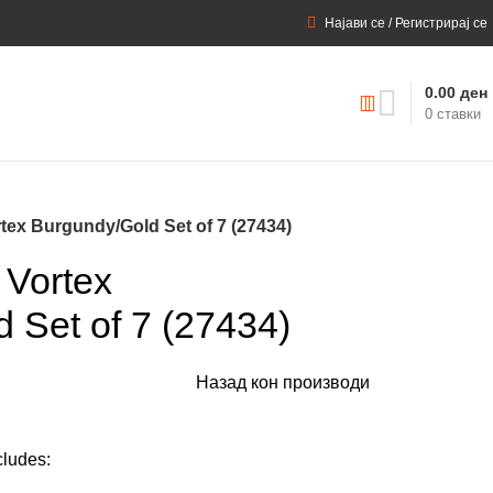
Најави се / Регистрирај се
0.00
ден
0
ставки
tex Burgundy/Gold Set of 7 (27434)
 Vortex
 Set of 7 (27434)
Назад кон производи
cludes: