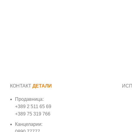
КОНТАКТ
ДЕТАЛИ
ИС
Продавница:
Име
+389 2 511 65 69
+389 75 319 766
Е-м
Канцеларии:
0890 77777