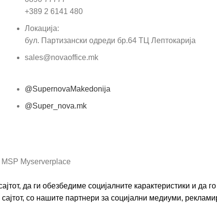
Пор
+389 2 6141 480
Локација:
бул. Партизански одреди бр.64 ТЦ Лептокарија
sales@novaoffice.mk
@SupernovaMakedonija
@Super_nova.mk
Општи услови и политика за заштита на лични
податоци
 MSP Myserverplace
ајтот, да ги обезбедиме социјалните карактеристики и да 
сајтот, со нашите партнери за социјални медиуми, реклами