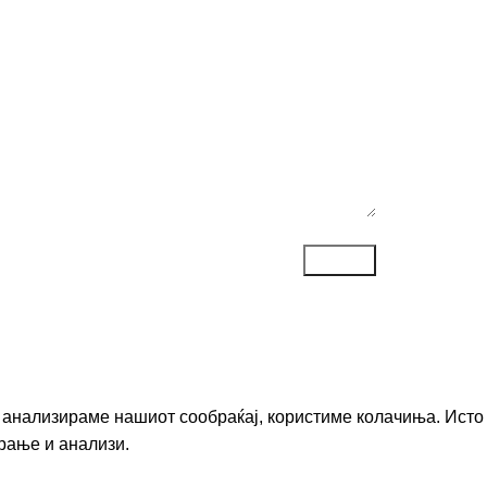
ака*
го анализираме нашиот сообраќај, користиме колачиња. Исто
рање и анализи.