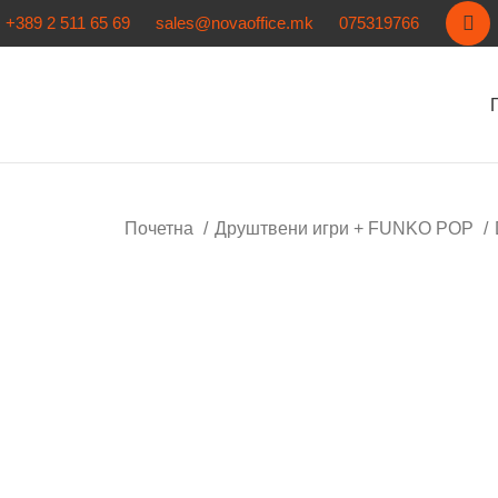
+389 2 511 65 69
sales@novaoffice.mk
075319766
Почетна
Друштвени игри + FUNKO POP
Нема залиха
Кликнете за зголемување