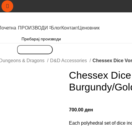
Почетна
ПРОИЗВОДИ
Блог
Контакт
Ценовник
Пребарување
Dungeons & Dragons
D&D Accessories
Chessex Dice Vor
Chessex Dice
Burgundy/Gold
700.00
ден
Each polyhedral set of dice in