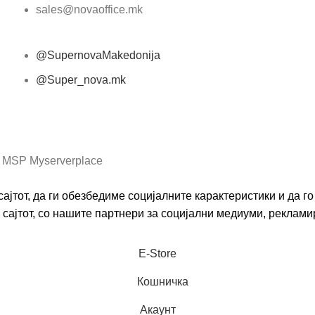
sales@novaoffice.mk
@SupernovaMakedonija
@Super_nova.mk
Општи услови и политика за заштита на лични
податоци
 MSP Myserverplace
ајтот, да ги обезбедиме социјалните карактеристики и да 
сајтот, со нашите партнери за социјални медиуми, реклами
Е-Store
Кошничка
Акаунт