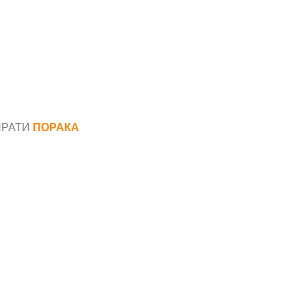
ПРАТИ
ПОРАКА
*
аил*
ака*