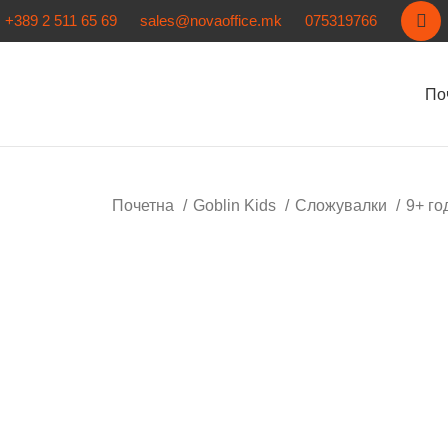
+389 2 511 65 69
sales@novaoffice.mk
075319766
По
Почетна
Goblin Kids
Сложувалки
9+ г
Нема залиха
Кликнете за зголемување