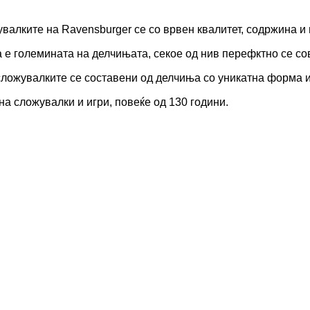
валките на Ravensburger се со врвен квалитет, содржина и 
а е големината на делчињата, секое од нив перефктно се со
ложувалките се составени од делчиња со уникатна форма и
на сложувалки и игри, повеќе од 130 години.