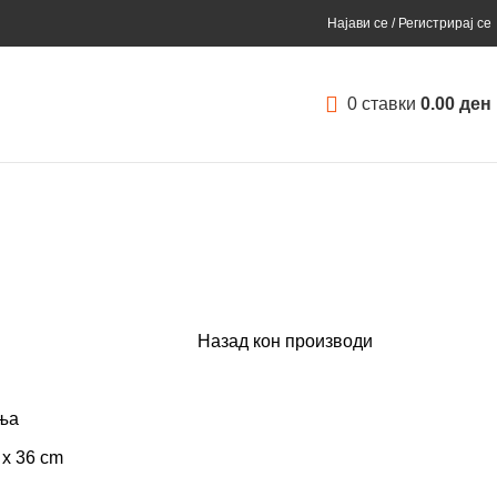
Најави се / Регистрирај се
0
ставки
0.00
ден
Назад кон производи
ња
 x 36 cm