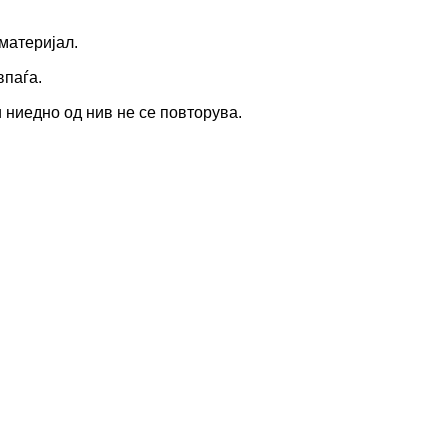
материјал.
впаѓа.
 ниедно од нив не се повторува.