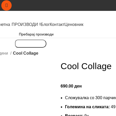
четна
ПРОИЗВОДИ
Блог
Контакт
Ценовник
Пребарување
одини
Cool Collage
Cool Collage
690.00
ден
Сложувалка со 300 парчи
Големина на сликата:
49
Возраст:
9+