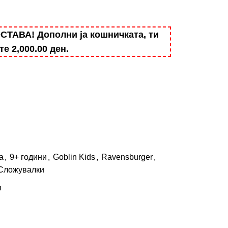
АВА! Дополни ја кошничката, ти
ште
2,000.00
ден
.
а
,
9+ години
,
Goblin Kids
,
Ravensburger
,
Сложувалки
n