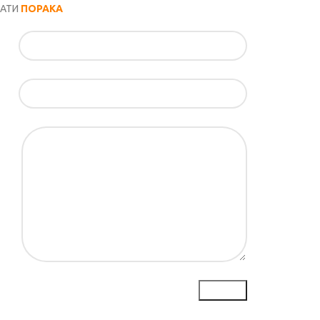
РАТИ
ПОРАКА
ил*
ка*