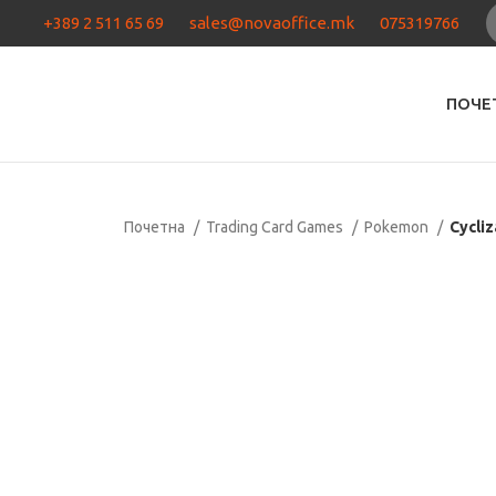
+389 2 511 65 69
sales@novaoffice.mk
075319766
ПОЧЕ
Почетна
Trading Card Games
Pokemon
Cycliz
Нема залиха
Кликнете за зголемување