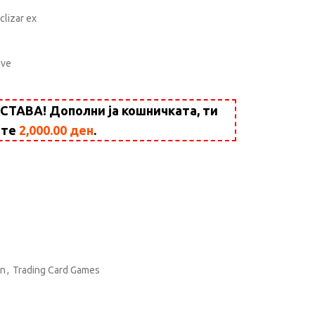
clizar ex
ive
АВА! Дополни ја кошничката, ти
ште
2,000.00
ден
.
n
,
Trading Card Games