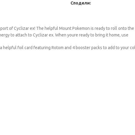
Сподели:
t of Cyclizar ex! The helpful Mount Pokemon is ready to roll onto the bat
ergy to attach to Cyclizar ex. When youre ready to bring it home, use
 a helpful foil card featuring Rotom and 4 booster packs to add to your co