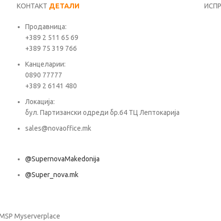
КОНТАКТ
ДЕТАЛИ
ИСП
Продавница:
Име*
+389 2 511 65 69
+389 75 319 766
Е-ма
Канцеларии:
0890 77777
+389 2 6141 480
Пора
Локација:
бул. Партизански одреди бр.64 ТЦ Лептокарија
sales@novaoffice.mk
@SupernovaMakedonija
@Super_nova.mk
Општи услови и политика за заштита на лични податоци
 MSP Myserverplace