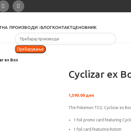
ТНА
ПРОИЗВОДИ
БЛОГ
КОНТАКТ
ЦЕНОВНИК
Пребарување
ar ex Box
Cyclizar ex B
1,590.00
ден
The Pokemon TCG: Cyclizar ex Box
1 foil promo card featuring Cycl
1 foil card featuring Rotom