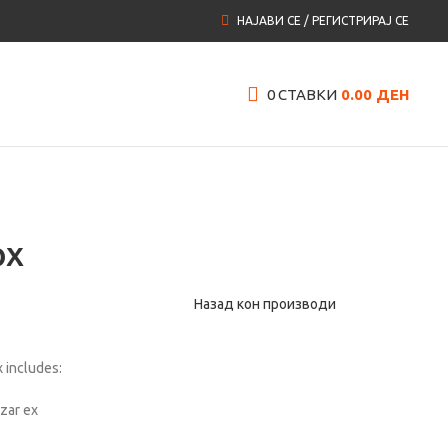
НАЈАВИ СЕ / РЕГИСТРИРАЈ СЕ
0
СТАВКИ
0.00
ДЕН
ox
Назад кон производи
 includes:
izar ex