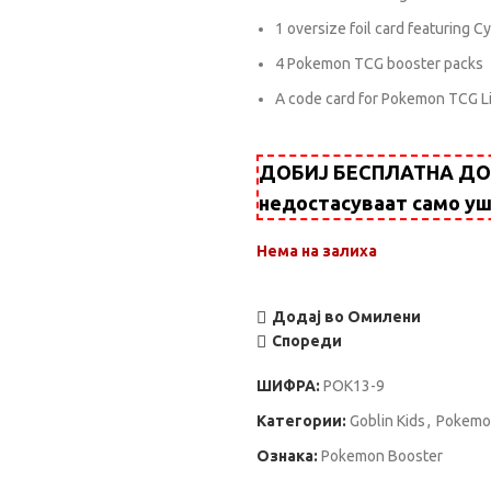
1 oversize foil card featuring Cy
4 Pokemon TCG booster packs
A code card for Pokemon TCG L
ДОБИЈ БЕСПЛАТНА ДОСТ
недостасуваат само у
Нема на залиха
Додај во Омилени
Спореди
ШИФРА:
POK13-9
Категории:
Goblin Kids
,
Pokemo
Ознака:
Pokemon Booster